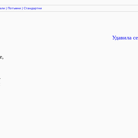
али
|
Потъмни
|
Стандартни
Удавила се
е,
.
л