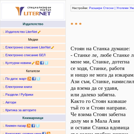
Настройки:
Разшири
Стесни
|
Уголеми
Ум
* * *
Издателство
:.
Издателство LiterNet
Медии
:.
Електронно списание LiterNet
Стоян на Станка думаше:
- Станке ле, любе Станке л
:.
Електронно списание БЕЛ
мене ми, Станке, дотегна
:.
Културни новини
се ходя, Станке, работя
Каталози
и нищо не мога да изкарам
:.
По дати
:
март
Ази съм, Станке, намисли
да взема да се удавя,
:.
Електронни книги
или далеко забягна.
:.
Раздели / Рубрики
Както го Стоян казваше
:.
Автори
тъй го и Стоян направи.
:.
Критика за авторите
Че взима Стоян забегна
Книжарници
долу ми в Мала Азия
:.
Книжен пазар
и остави Станка вдовица
:.
Книгосвят: сравни цени