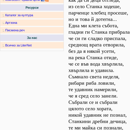
как да си деца отгледа,
из село Станка ходеше,
Ресурси
парченце хлебец просеше,
:.
Каталог за култура
но и това й дотегна...
:.
Артзона
Една ми клета събота,
:.
Писмена реч
гладни ги Станка прибрала
че си ги сладко приспала,
За нас
среднощ врата отворила,
:.
Всичко за LiterNet
без да я някой усети,
на река Станка отиде,
че се във вода хвърлила,
хвърлила и удавила.
Съмнало света неделя,
рибари риба ловили,
те удавник намерили,
че я сред село занели.
Събрали се и събрали
цялото село хората,
никой удавник не познал,
Станкини дребни дечица,
те ми майка си познали,