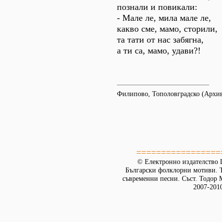
познали и повикали:
- Мале ле, мила мале ле,
какво сме, мамо, сторили,
та тати от нас забягна,
а ти са, мамо, удави?!
Филипово, Тополовградско (Архи
=================
© Електронно издателство L
Български фолклорни мотиви. Т
съвременни песни. Съст. Тодор М
2007-201