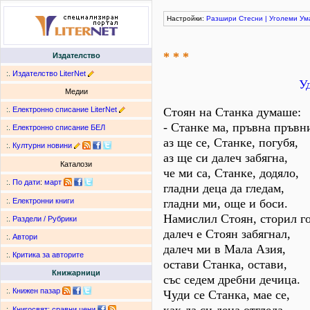
Настройки:
Разшири
Стесни
|
Уголеми
Ум
* * *
Издателство
:.
Издателство LiterNet
У
Медии
:.
Електронно списание LiterNet
Стоян на Станка думаше:
- Станке ма, пръвна пръвн
:.
Електронно списание БЕЛ
аз ще се, Станке, погубя,
:.
Културни новини
аз ще си далеч забягна,
Каталози
че ми са, Станке, додяло,
:.
По дати
:
март
гладни деца да гледам,
гладни ми, още и боси.
:.
Електронни книги
Намислил Стоян, сторил го
:.
Раздели / Рубрики
далеч е Стоян забягнал,
:.
Автори
далеч ми в Мала Азия,
:.
Критика за авторите
остави Станка, остави,
Книжарници
със седем дребни дечица.
:.
Книжен пазар
Чуди се Станка, мае се,
:.
Книгосвят: сравни цени