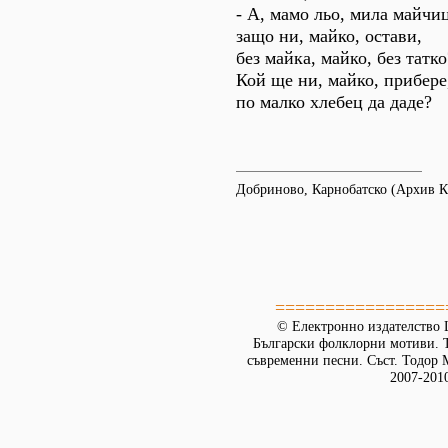
- А, мамо льо, мила майчиц
защо ни, майко, остави,
без майка, майко, без татко
Кой ще ни, майко, прибере
по малко хлебец да даде?
Добриново, Карнобатско (Архив 
=================
© Електронно издателство L
Български фолклорни мотиви. Т
съвременни песни. Съст. Тодор М
2007-201