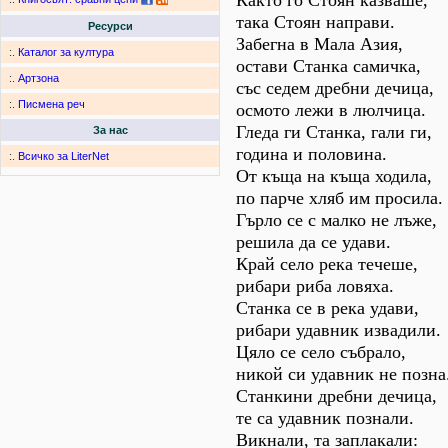
Както го Стоян казваше,
така Стоян направи.
Ресурси
Забегна в Мала Азия,
:.
Каталог за култура
остави Станка самичка,
:.
Артзона
със седем дребни дечица,
:.
Писмена реч
осмото лежи в люлчица.
Гледа ги Станка, гали ги,
За нас
година и половина.
:.
Всичко за LiterNet
От къща на къща ходила,
по парче хляб им просила.
Гърло се с малко не лъже,
решила да се удави.
Край село река течеше,
рибари риба ловяха.
Станка се в река удави,
рибари удавник извадили.
Цяло се село събрало,
никой си удавник не позна
Станкини дребни дечица,
те са удавник познали.
Викнали, та заплакали: