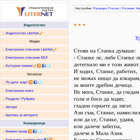
Настройки:
Разшири
Стесни
|
Уголеми
Ум
* * *
Издателство
:.
Издателство LiterNet
У
Медии
:.
Електронно списание LiterNet
Стоян на Станка думаше:
- Станке ле, либе Станке л
:.
Електронно списание БЕЛ
дотегнало ми е този живот.
:.
Културни новини
И ходих, Станке, работих,
Каталози
не можах нищо да изкарам
:.
По дати
:
март
за моите дребни дечица.
Не мога, Станке, да гледам
:.
Електронни книги
голи и боси да ходят,
:.
Раздели / Рубрики
гладни горките да лягат.
:.
Автори
Ази съм, Станке, намисли
:.
Критика за авторите
или да се, Станке, удавя,
Книжарници
или далече забегна,
:.
Книжен пазар
далече в Мала Азия.
:.
Книгосвят: сравни цени