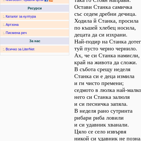
така го Стоян направи.
Остави Станка самичка
Ресурси
със седем дребни дечица.
:.
Каталог за култура
Ходила й Станка, просила
:.
Артзона
по къшей хлебец носила,
:.
Писмена реч
децата да си изхрани.
Най-подир на Станка доте
За нас
туй пусто черно чернило.
:.
Всичко за LiterNet
Ах, че си Станка намисли,
край на живота да сложи.
В събота срещу неделя
Станка си е деца измила
и ги чисто премени;
седмото в люлка най-малк
него си Станка залюля
и си песничка запяла.
В неделя рано сутринта
рибари риба ловили
и си удавник хванали.
Цяло се село извървя
никой си удавник не позна