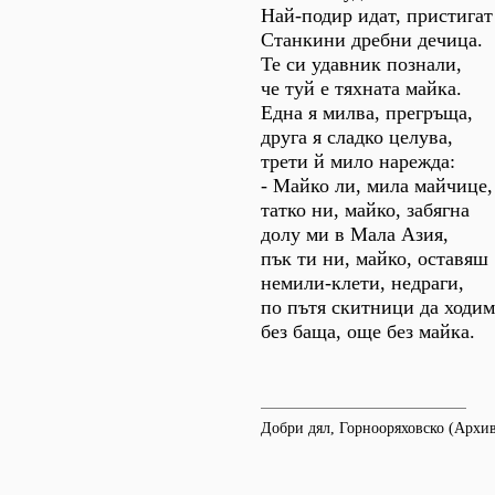
Най-подир идат, пристигат
Станкини дребни дечица.
Те си удавник познали,
че туй е тяхната майка.
Една я милва, прегръща,
друга я сладко целува,
трети й мило нарежда:
- Майко ли, мила майчице,
татко ни, майко, забягна
долу ми в Мала Азия,
пък ти ни, майко, оставяш
немили-клети, недраги,
по пътя скитници да ходим
без баща, още без майка.
Добри дял, Горнооряховско (Архи