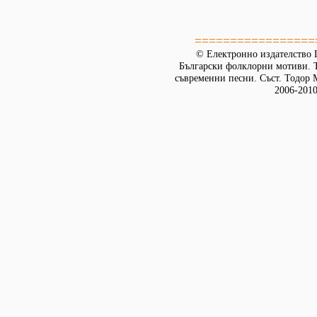
=================
© Електронно издателство L
Български фолклорни мотиви. Т
съвременни песни. Съст. Тодор М
2006-2010