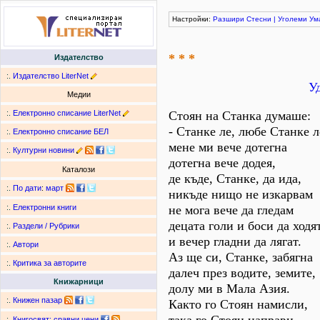
Настройки:
Разшири
Стесни
|
Уголеми
Ум
* * *
Издателство
:.
Издателство LiterNet
У
Медии
:.
Електронно списание LiterNet
Стоян на Станка думаше:
- Станке ле, любе Станке л
:.
Електронно списание БЕЛ
мене ми вече дотегна
:.
Културни новини
дотегна вече додея,
Каталози
де къде, Станке, да ида,
:.
По дати
:
март
никъде нищо не изкарвам
не мога вече да гледам
:.
Електронни книги
децата голи и боси да ходя
:.
Раздели / Рубрики
и вечер гладни да лягат.
:.
Автори
Аз ще си, Станке, забягна
:.
Критика за авторите
далеч през водите, земите,
Книжарници
долу ми в Мала Азия.
:.
Книжен пазар
Както го Стоян намисли,
:.
Книгосвят: сравни цени