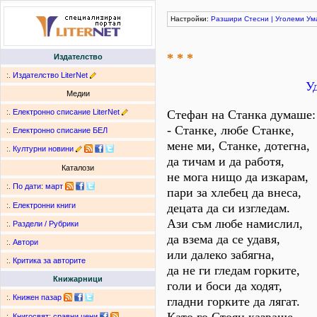
Настройки:
Разшири
Стесни
|
Уголеми
Ум
* * *
Издателство
:.
Издателство LiterNet
У
Медии
:.
Електронно списание LiterNet
Стефан на Станка думаше:
- Станке, любе Станке,
:.
Електронно списание БЕЛ
мене ми, Станке, дотегна,
:.
Културни новини
да тичам и да работя,
Каталози
не мога нищо да изкарам,
:.
По дати
:
март
пари за хлебец да внеса,
децата да си изгледам.
:.
Електронни книги
Ази съм любе намислил,
:.
Раздели / Рубрики
да взема да се удавя,
:.
Автори
или далеко забягна,
:.
Критика за авторите
да не ги гледам горките,
Книжарници
голи и боси да ходят,
:.
Книжен пазар
гладни горките да лягат.
:.
Книгосвят: сравни цени