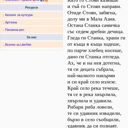
Като го Стоян казваше
и тъй го Стоян направи.
Ресурси
Отиде Стоян, забягна,
:.
Каталог за култура
долу ми в Мала Азия.
:.
Артзона
Остана Станка самичка
:.
Писмена реч
със седем дребни дечица.
Гледа ги Станка, храни ги
За нас
от къща в къща ходеше,
:.
Всичко за LiterNet
по парче хлебец носеше,
дано ги Станка отгледа.
Ах, че и на нея дотегна,
тя си децата събрала,
най-малкото накърми
и си край село излезе.
Край село река течеше,
тя се в река хвърлила,
хвърлила и удавила.
Рибари риба ловели,
те си удавник извадили,
бързо в село съобщили,
удавник да си познаят.