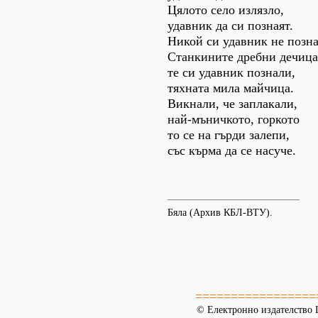
Цялото село излязло,
удавник да си познаят.
Никой си удавник не позна
Станкините дребни дечица
те си удавник познали,
тяхната мила майчица.
Викнали, че заплакали,
най-мъничкото, горкото
то се на гърди залепи,
със кърма да се насуче.
Бяла (Архив КБЛ-ВТУ).
=================
© Електронно издателство L