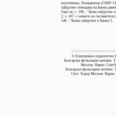
неуточнено, Пловдивско (СбНУ 13/
хайдутин отмъщава на Банка дево
Горо ле, с. 196 - "Балю хайдутин 
2, с. 437, с намеси на съставител
146 - "Бальо хайдутин и Банка").
=================
© Електронно издателство L
Български фолклорни мотиви. Т. 
Моллов. Варна: LiterN
Български фолклорни мотиви. Т
Съст. Тодор Моллов. Варна: 