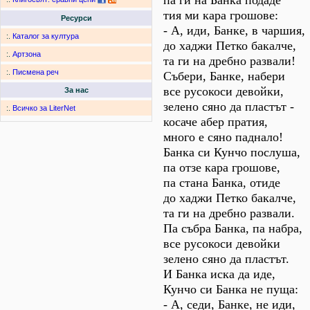
па ги на Банка подаде
тия ми кара грошове:
Ресурси
- А, иди, Банке, в чаршия,
:.
Каталог за култура
до хаджи Петко бакалче,
:.
Артзона
та ги на дребно развали!
:.
Писмена реч
Събери, Банке, набери
все русокоси девойки,
За нас
зелено сяно да пластът -
:.
Всичко за LiterNet
косаче абер пратия,
много е сяно паднало!
Банка си Кунчо послуша,
па отзе кара грошове,
па стана Банка, отиде
до хаджи Петко бакалче,
та ги на дребно развали.
Па събра Банка, па набра,
все русокоси девойки
зелено сяно да пластът.
И Банка иска да иде,
Кунчо си Банка не пуща:
- А, седи, Банке, не иди,