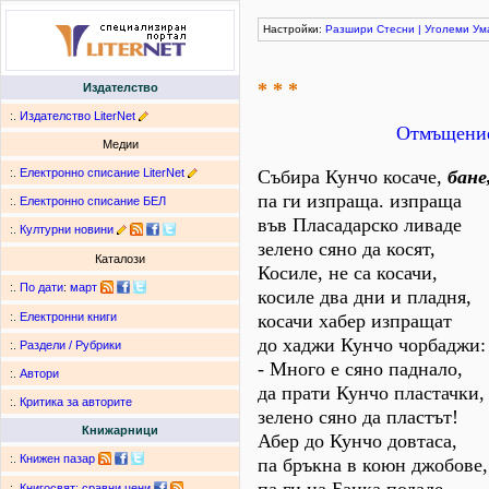
Настройки:
Разшири
Стесни
|
Уголеми
Ум
* * *
Издателство
:.
Издателство LiterNet
Отмъщение
Медии
:.
Електронно списание LiterNet
Събира Кунчо косаче,
бане
па ги изпраща. изпраща
:.
Електронно списание БЕЛ
във Пласадарско ливаде
:.
Културни новини
зелено сяно да косят,
Каталози
Косиле, не са косачи,
:.
По дати
:
март
косиле два дни и пладня,
косачи хабер изпращат
:.
Електронни книги
до хаджи Кунчо чорбаджи:
:.
Раздели / Рубрики
- Много е сяно паднало,
:.
Автори
да прати Кунчо пластачки,
:.
Критика за авторите
зелено сяно да пластът!
Книжарници
Абер до Кунчо довтаса,
:.
Книжен пазар
па бръкна в коюн джобове,
:.
Книгосвят: сравни цени