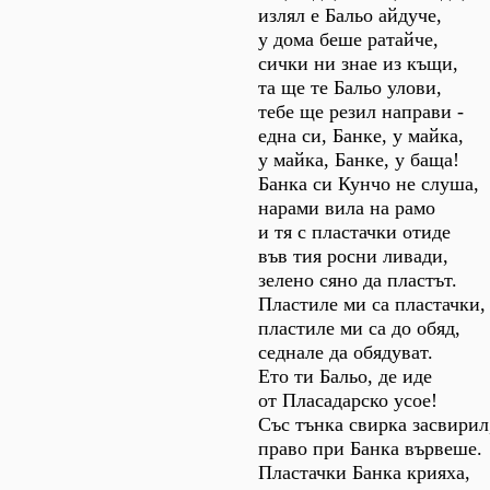
излял е Бальо айдуче,
у дома беше ратайче,
сички ни знае из къщи,
та ще те Бальо улови,
тебе ще резил направи -
една си, Банке, у майка,
у майка, Банке, у баща!
Банка си Кунчо не слуша,
нарами вила на рамо
и тя с пластачки отиде
във тия росни ливади,
зелено сяно да пластът.
Пластиле ми са пластачки,
пластиле ми са до обяд,
седнале да обядуват.
Ето ти Бальо, де иде
от Пласадарско усое!
Със тънка свирка засвирил
право при Банка вървеше.
Пластачки Банка крияха,