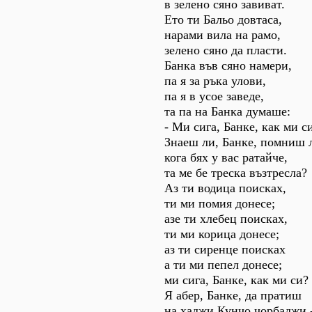
в зелено сяно завиват.
Ето ти Бальо довтаса,
нарами вила на рамо,
зелено сяно да пласти.
Банка във сяно намери,
па я за ръка улови,
па я в усое заведе,
та па на Банка думаше:
- Ми сига, Банке, как ми с
Знаеш ли, Банке, помниш 
кога бях у вас ратайче,
та ме бе треска възтресла?
Аз ти водица поисках,
ти ми помия донесе;
азе ти хлебец поисках,
ти ми корица донесе;
аз ти сиренце поисках
а ти ми пепел донесе;
ми сига, Банке, как ми си?
Я абер, Банке, да пратиш
на хаджи Кунчо чорбаджи 