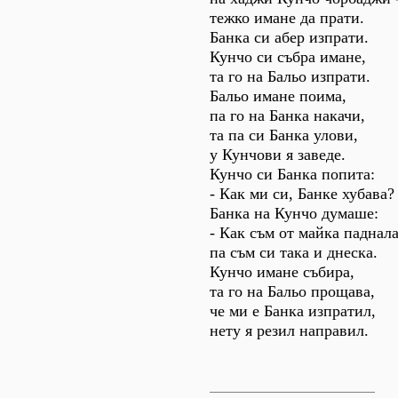
тежко имане да прати.
Банка си абер изпрати.
Кунчо си събра имане,
та го на Бальо изпрати.
Бальо имане поима,
па го на Банка накачи,
та па си Банка улови,
у Кунчови я заведе.
Кунчо си Банка попита:
- Как ми си, Банке хубава?
Банка на Кунчо думаше:
- Как съм от майка паднала
па съм си така и днеска.
Кунчо имане събира,
та го на Бальо прощава,
че ми е Банка изпратил,
нету я резил направил.