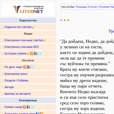
Настройки:
Разшири
Стесни
|
Уголеми
Ум
* * *
Издателство
:.
Издателство LiterNet
Ур
Медии
:.
Електронно списание LiterNet
"Да дойдеш, Недко, да дой
у лелини си на гости,
:.
Електронно списание БЕЛ
както си ходиш да дойдеш,
:.
Културни новини
леля ще да те премени
Каталози
със вуйчова ти премяна."
:.
По дати
:
март
Брата му конче стягаше,
сестра му перчем разрешва
:.
Електронни книги
майка му дрехи вадеше,
:.
Раздели / Рубрики
баща му пари отчита.
:.
Автори
Кончето Недко възсяда
:.
Критика за авторите
и си във село пристигна
Книжарници
сред село хоро голямо,
:.
Книжен пазар
сестра му хоро водеше.
:.
Книгосвят: сравни цени