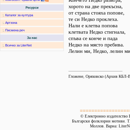
Кончето Недко разигра,
хорото на две прекъсна,
Ресурси
от страна стояха попове,
:.
Каталог за култура
те си Недко проклеха.
:.
Артзона
Нали е клетва попова
:.
Писмена реч
клетвата Недко стигнала,
спъва се конче и пада
За нас
Недко на място пребива.
:.
Всичко за LiterNet
Лелин ми, Недко, лелин ми
Гложене, Оряховско (Архив КБЛ-
=================
© Електронно издателство L
Български фолклорни мотиви. Т. 
Моллов. Варна: LiterN