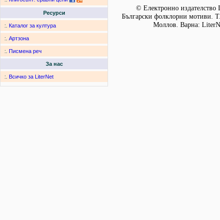
© Електронно издателство L
Ресурси
Български фолклорни мотиви. Т. 
Моллов. Варна: LiterN
:.
Каталог за култура
:.
Артзона
:.
Писмена реч
За нас
:.
Всичко за LiterNet