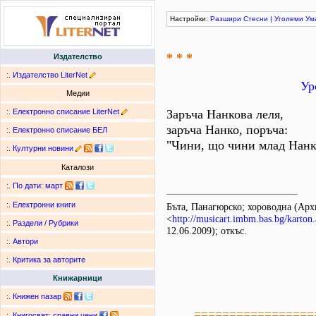
Настройки:
Разшири
Стесни
|
Уголеми
Ум
* * *
Издателство
:.
Издателство LiterNet
Ур
Медии
:.
Електронно списание LiterNet
Заръча Нанкова леля,
заръча Нанко, поръча:
:.
Електронно списание БЕЛ
"Чини, що чини млад Нанко
:.
Културни новини
Каталози
:.
По дати
:
март
:.
Електронни книги
Бъта, Панагюрско; хороводна (А
<
http://musicart.imbm.bas.bg/karton
:.
Раздели / Рубрики
12.06.2009); откъс.
:.
Автори
:.
Критика за авторите
Книжарници
:.
Книжен пазар
=================
:.
Книгосвят: сравни цени