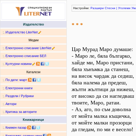
Настройки:
Разшири
Стесни
|
Уголеми
Ум
* * *
Издателство
:.
Издателство LiterNet
Медии
:.
Електронно списание LiterNet
Цар Мурад Маро думаше:
- Маро ле, бяла българко,
:.
Електронно списание БЕЛ
хайде ми, Маро пристани,
:.
Културни новини
бяла хънъмка да станеш,
Каталози
на висок чардак да седиш,
:.
По дати
:
март
бяла налема да предеш,
жълти жълтици да нижеш,
:.
Електронни книги
от високо да си нагледваш
:.
Раздели / Рубрики
твоите, Маро, ратаи.
:.
Автори
- Аз, аго, по съм доволна
:.
Критика за авторите
от мойта малка къщичка,
Книжарници
от мойте малки прозорци
:.
Книжен пазар
да гледам, по ми е весело!
:.
Книгосвят: сравни цени