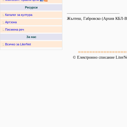
Ресурси
:.
Каталог за култура
Жълтеш, Габровско (Архив КБЛ-В
:.
Артзона
:.
Писмена реч
За нас
:.
Всичко за LiterNet
=================
© Електронно списание LiterNe