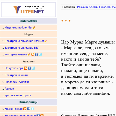
Настройки:
Разшири
Стесни
|
Уголеми
Ум
* * *
Издателство
:.
Издателство LiterNet
Медии
:.
Електронно списание LiterNet
Цар Мурад Марге думаше:
- Марге ле, севдо голяма,
:.
Електронно списание БЕЛ
имаш ли севда за мене,
:.
Културни новини
както и ази за тебе?
Каталози
Твойте очи шалави,
:.
По дати
:
март
шалави, още палави,
в тестемел да ги вържиме,
:.
Електронни книги
в морето да ги хвърлиме -
:.
Раздели / Рубрики
да видят мама и тати
:.
Автори
какво съм либе залибил.
:.
Критика за авторите
Книжарници
:.
Книжен пазар
Суворово, Варненско (Архив КБЛ
:.
Книгосвят: сравни цени