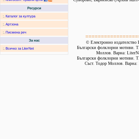
Ресурси
:.
Каталог за култура
:.
Артзона
:.
Писмена реч
=================
За нас
© Електронно издателство L
Български фолклорни мотиви. Т. 
:.
Всичко за LiterNet
Моллов. Варна: LiterN
Български фолклорни мотиви. Т.
Съст. Тодор Моллов. Варна: 