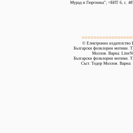
Мурад и Гюргинка"; =БНТ 6, с. 48
=================
© Електронно издателство L
Български фолклорни мотиви. Т. 
Моллов. Варна: LiterN
Български фолклорни мотиви. Т.
Съст. Тодор Моллов. Варна: 