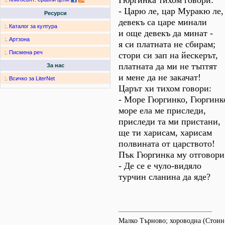
Гюргинка тихом говори:
- Царю ле, цар Муракю ле,
Ресурси
девекъ са царе минали
:.
Каталог за култура
и още девекъ да минат -
:.
Артзона
я си платната не сбирам;
:.
Писмена реч
стори си зап на йескерът,
платната да ми не тъптят
За нас
и мене да не закачат!
:.
Всичко за LiterNet
Царът хи тихом говори:
- Море Гюргинко, Гюргинк
море ела ме приследи,
приследи та ми пристани,
ще ти харисам, харисам
полвината от царството!
Пък Гюргинка му отговори
- Де се е чуло-видяло
турчин сланина да яде?
Малко Търново; хороводна (Стоин