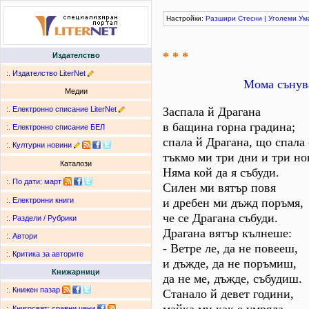
Настройки:
Разшири
Стесни
|
Уголеми
Ум
* * *
Издателство
:.
Издателство LiterNet
Мома сънув
Медии
:.
Електронно списание LiterNet
Заспала й Драгана
в бащина горна градина;
:.
Електронно списание БЕЛ
спала й Драгана, що спала 
:.
Културни новини
тъкмо ми три дни и три н
Каталози
Няма кой да я събуди.
:.
По дати
:
март
Силен ми вятър повя
и дребен ми дъжд поръмя,
:.
Електронни книги
че се Драгана събуди.
:.
Раздели / Рубрики
Драгана вятър кълнеше:
:.
Автори
- Ветре ле, да не повееш,
:.
Критика за авторите
и дъжде, да не поръмиш,
Книжарници
да не ме, дъжде, събудиш.
:.
Книжен пазар
Станало й девет години,
:.
Книгосвят: сравни цени