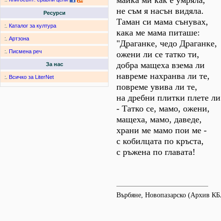
майка ми как е умряла,
не съм я насън видяла.
Ресурси
Таман си мама сънувах,
:.
Каталог за култура
кака ме мама питаше:
:.
Артзона
"Драганке, чедо Драганке,
:.
Писмена реч
ожени ли се татко ти,
добра мащеха взема ли
За нас
навреме нахранва ли те,
:.
Всичко за LiterNet
повреме увива ли те,
на дребни плитки плете ли 
- Татко се, мамо, ожени,
мащеха, мамо, даведе,
храни ме мамо пои ме -
с кобилцата по кръста,
с ръжена по главата!
Върбяне, Новопазарско (Архив К