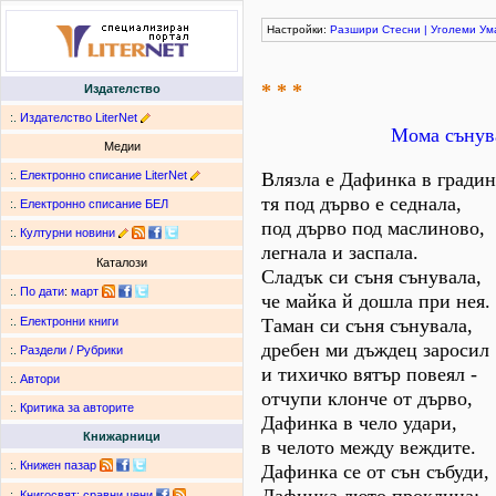
Настройки:
Разшири
Стесни
|
Уголеми
Ум
* * *
Издателство
:.
Издателство LiterNet
Мома сънув
Медии
:.
Електронно списание LiterNet
Влязла е Дафинка в градин
тя под дърво е седнала,
:.
Електронно списание БЕЛ
под дърво под маслиново,
:.
Културни новини
легнала и заспала.
Каталози
Сладък си съня сънувала,
:.
По дати
:
март
че майка й дошла при нея.
Таман си съня сънувала,
:.
Електронни книги
дребен ми дъждец заросил
:.
Раздели / Рубрики
и тихичко вятър повеял -
:.
Автори
отчупи клонче от дърво,
:.
Критика за авторите
Дафинка в чело удари,
Книжарници
в челото между веждите.
:.
Книжен пазар
Дафинка се от сън събуди,
:.
Книгосвят: сравни цени