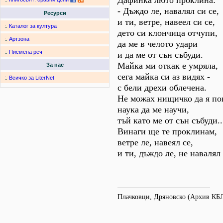
Дафинка люто проклина:
- Дъждо ле, навалял си се,
Ресурси
и ти, ветре, навеел си се,
:.
Каталог за култура
дето си клончица отчупи,
:.
Артзона
да ме в челото удари
:.
Писмена реч
и да ме от сън събуди.
Майка ми откак е умряла,
За нас
сега майка си аз видях -
:.
Всичко за LiterNet
с бели дрехи облечена.
Не можах нищичко да я по
наука да ме научи,
тъй като ме от сън събуди..
Винаги ще те проклинам,
ветре ле, навеял се,
и ти, дъждо ле, не навалял 
Плачковци, Дряновско (Архив КБ