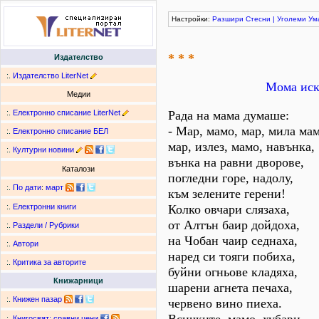
Настройки:
Разшири
Стесни
|
Уголеми
Ум
* * *
Издателство
:.
Издателство LiterNet
Мома иск
Медии
:.
Електронно списание LiterNet
Рада на мама думаше:
- Мар, мамо, мар, мила мам
:.
Електронно списание БЕЛ
мар, излез, мамо, навънка,
:.
Културни новини
вънка на равни дворове,
Каталози
погледни горе, надолу,
:.
По дати
:
март
към зелените герени!
Колко овчари слязаха,
:.
Електронни книги
от Алтън баир дойдоха,
:.
Раздели / Рубрики
на Чобан чаир седнаха,
:.
Автори
наред си тояги побиха,
:.
Критика за авторите
буйни огньове кладяха,
Книжарници
шарени агнета печаха,
:.
Книжен пазар
червено вино пиеха.
:.
Книгосвят: сравни цени