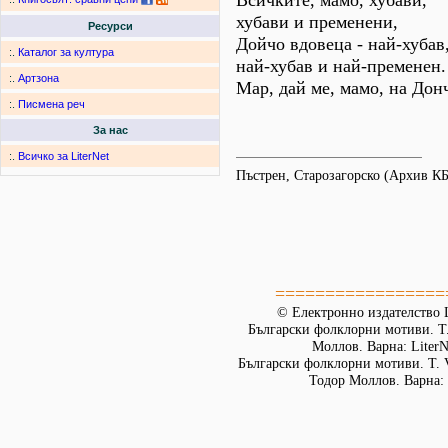
Всичките, мамо, хубави,
хубави и пременени,
Ресурси
Дойчо вдовеца - най-хубав
:.
Каталог за култура
най-хубав и най-пременен.
:.
Артзона
Мар, дай ме, мамо, на Дон
:.
Писмена реч
За нас
:.
Всичко за LiterNet
Пъстрен, Старозагорско (Архив К
=================
© Електронно издателство L
Български фолклорни мотиви. Т. 
Моллов. Варна: LiterN
Български фолклорни мотиви. Т. 
Тодор Моллов. Варна: 