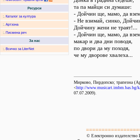
Донка в градина седеше,
та па майци си думаше:
Ресурси
- Дойчин ще, мамо, да взема
:.
Каталог за култура
- Не взимай, синко, Дойчи
:.
Артзона
Дойчину жени не траят!...
:.
Писмена реч
- Дойчин ще, мамо, да взем
макар и два дни поводя,
За нас
по двори да му походя,
:.
Всичко за LiterNet
че му дворове хвалеха...
Мирково, Пирдопско; трапезна 
<
http://www.musicart.imbm.bas.bg/k
07.07.2009).
=================
© Електронно издателство L