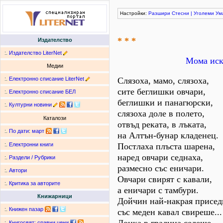
Настройки:
Разшири
Стесни
|
Уголеми
Ум
* * *
Издателство
:.
Издателство LiterNet
Мома иск
Медии
:.
Електронно списание LiterNet
Слязоха, мамо, слязоха,
сите беглишки овчари,
:.
Електронно списание БЕЛ
беглишки и панагюрски,
:.
Културни новини
слязоха доле в полето,
Каталози
отвъд реката, в лъката,
:.
По дати
:
март
на Алтън-бунар кладенец.
Постлаха плъста шарена,
:.
Електронни книги
наред овчари седнаха,
:.
Раздели / Рубрики
размесно със еничари.
:.
Автори
Овчари свирят с кавали,
:.
Критика за авторите
а еничари с тамбури.
Книжарници
Дойчин най-накрая присед
:.
Книжен пазар
със меден кавал свиреше...
:.
Книгосвят: сравни цени