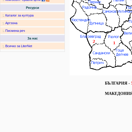
Ресурси
:.
Каталог за култура
:.
Артзона
:.
Писмена реч
За нас
:.
Всичко за LiterNet
БЪЛГАРИЯ -
МАКЕДОНИЯ