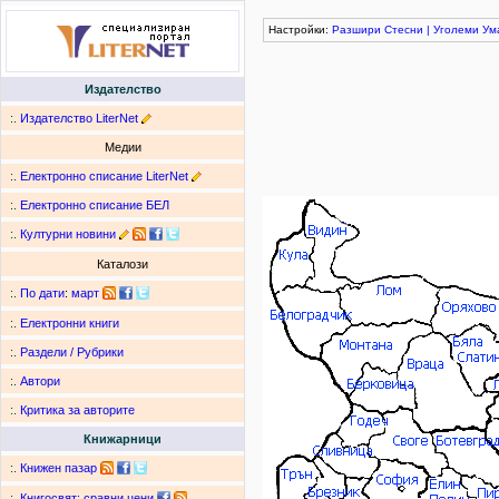
Настройки:
Разшири
Стесни
|
Уголеми
Ум
Издателство
:.
Издателство LiterNet
Медии
:.
Електронно списание LiterNet
:.
Електронно списание БЕЛ
:.
Културни новини
Каталози
:.
По дати
:
март
:.
Електронни книги
:.
Раздели / Рубрики
:.
Автори
:.
Критика за авторите
Книжарници
:.
Книжен пазар
:.
Книгосвят: сравни цени