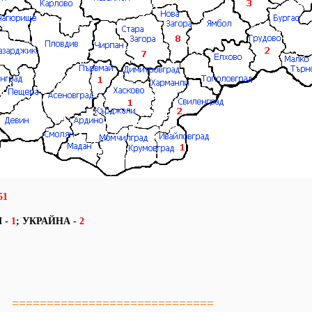
51
 -
1
;
УКРАЙНА -
2
=============================