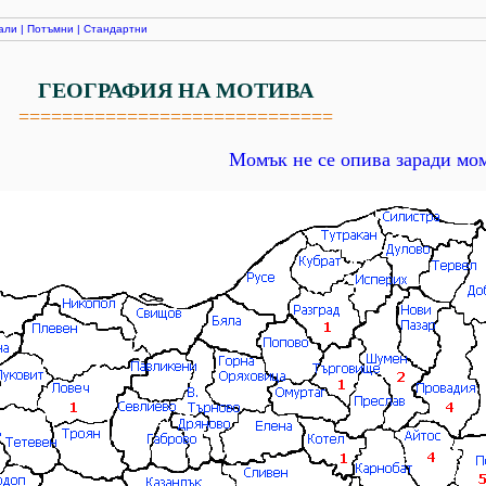
али
|
Потъмни
|
Стандартни
ГЕОГРАФИЯ НА МОТИВА
=============================
Момък не се опива заради мо