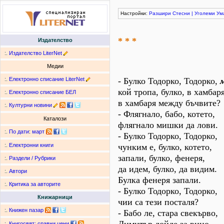
Настройки:
Разшири
Стесни
|
Уголеми
Ум
* * *
Издателство
:.
Издателство LiterNet
Медии
:.
Електронно списание LiterNet
- Булко Тодорко, Тодорко,
кой тропа, булко, в хамбаря
:.
Електронно списание БЕЛ
в хамбаря между бъчвите?
:.
Културни новини
- Флягнало, бабо, котето,
Каталози
флягнало мишки да лови.
:.
По дати
:
март
- Булко Тодорко, Тодорко,
чунким е, булко, котето,
:.
Електронни книги
запали, булко, фенеря,
:.
Раздели / Рубрики
да идем, булко, да видим.
:.
Автори
Булка фенеря запали.
:.
Критика за авторите
- Булко Тодорко, Тодорко,
Книжарници
чии са тези посталя?
:.
Книжен пазар
- Бабо ле, стара свекърво,
:.
Книгосвят: сравни цени