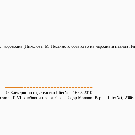
; хороводна (Николова, М. Песенното богатство на народната певица Пе
=============================
© Електронно издателство LiterNet, 16.05.2010
иви. Т. VI. Любовни песни. Съст. Тодор Моллов. Варна: LiterNet, 2006