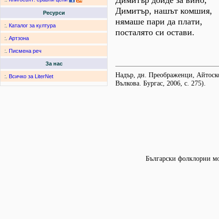
Димитър дойде за вино,
Димитър, нашът комшия,
Ресурси
нямаше пари да плати,
:.
Каталог за култура
посталято си остави.
:.
Артзона
:.
Писмена реч
За нас
Надър, дн. Преображенци, Айтоско
:.
Всичко за LiterNet
Вълкова. Бургас, 2006, с. 275).
Български фолклорни мот