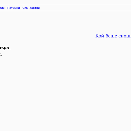
али
|
Потъмни
|
Стандартни
Кой беше снощ
мъри
,
,