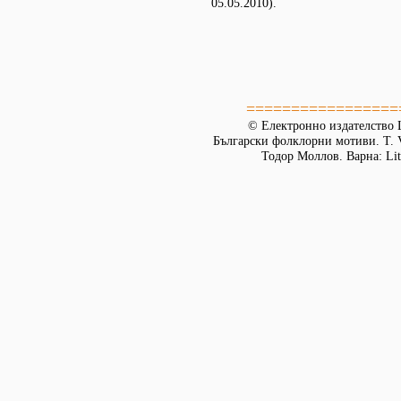
05.05.2010).
=================
© Електронно издателство L
Български фолклорни мотиви. Т. 
Тодор Моллов. Варна: Lit