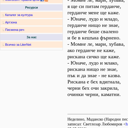
- Момне ле, мари, хубава,
я ще си питам герданче,
Ресурси
герданче мене ще каже.
:.
Каталог за култура
- Юначе, лудо и младо,
:.
Артзона
герданче нищо не знае,
:.
Писмена реч
герданче беше свалено
и бе в кешъна фърнено.
За нас
- Момне ле, мари, хубава,
:.
Всичко за LiterNet
ако герданче не каже,
рискана сичко ще каже.
- Юначе, лудо и млако,
рискана нищо не знае,
пък и да знае - не казва.
Рискана е бех вдигнала,
черни бех очи закрила,
очинки черни, каматни.
Неделино, Маданско (Народни пес
записал: Светлозар Любомиров <
h