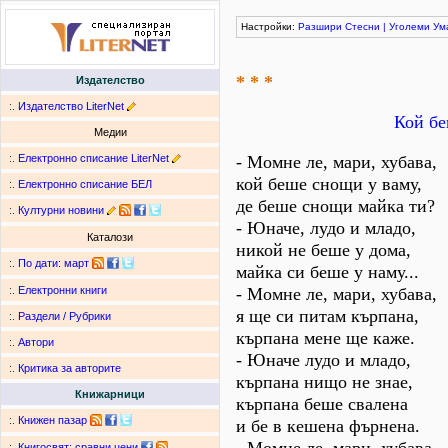
Настройки:
Разшири
Стесни
|
Уголеми
Ум
* * *
Издателство
:.
Издателство LiterNet
Кой бе
Медии
:.
Електронно списание LiterNet
- Момне ле, мари, хубава,
кой беше снощи у ваму,
:.
Електронно списание БЕЛ
де беше снощи майка ти?
:.
Културни новини
- Юначе, лудо и младо,
Каталози
никой не беше у дома,
:.
По дати
:
март
майка си беше у наму...
- Момне ле, мари, хубава,
:.
Електронни книги
я ще си питам кърпана,
:.
Раздели / Рубрики
кърпана мене ще каже.
:.
Автори
- Юначе лудо и младо,
:.
Критика за авторите
кърпана нищо не знае,
Книжарници
кърпана беше свалена
:.
Книжен пазар
и бе в кешена фърнена.
:.
Книгосвят: сравни цени