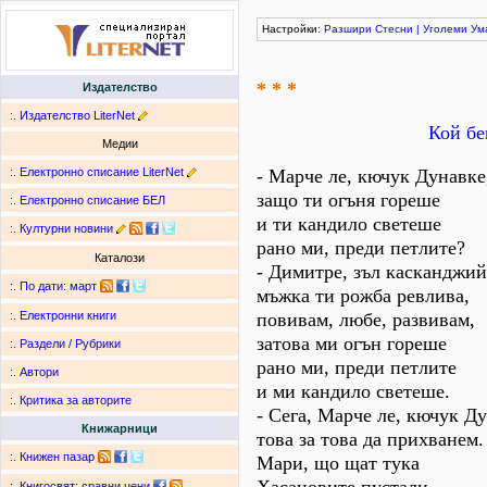
Настройки:
Разшири
Стесни
|
Уголеми
Ум
* * *
Издателство
:.
Издателство LiterNet
Кой бе
Медии
:.
Електронно списание LiterNet
- Марче ле, кючук Дунавке
защо ти огъня гореше
:.
Електронно списание БЕЛ
и ти кандило светеше
:.
Културни новини
рано ми, преди петлите?
Каталози
- Димитре, зъл касканджий
:.
По дати
:
март
мъжка ти рожба ревлива,
повивам, любе, развивам,
:.
Електронни книги
затова ми огън гореше
:.
Раздели / Рубрики
рано ми, преди петлите
:.
Автори
и ми кандило светеше.
:.
Критика за авторите
- Сега, Марче ле, кючук Д
Книжарници
това за това да прихванем.
:.
Книжен пазар
Мари, що щат тука
:.
Книгосвят: сравни цени