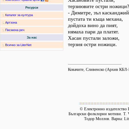
Хасановите пустали,
терзиювите остри ножици
Ресурси
- Димитре, зъл касканджий
:.
Каталог за култура
пустата ти къща механа,
:.
Артзона
дойдоха вино да пият,
:.
Писмена реч
нямаха пари да платят.
Хасан пустали заложи,
За нас
терзия остри ножици.
:.
Всичко за LiterNet
Ковачите, Сливенско (Архив КБЛ
=================
© Електронно издателство L
Български фолклорни мотиви. Т. 
Тодор Моллов. Варна: Lit