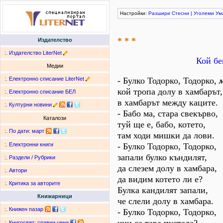
Настройки:
Разшири
Стесни
|
Уголеми
Ум
* * *
Издателство
:.
Издателство LiterNet
Кой бе
Медии
:.
Електронно списание LiterNet
- Булко Тодорко, Тодорко,
кой тропа долу в хамбарът,
:.
Електронно списание БЕЛ
в хамбарът между каците.
:.
Културни новини
- Бабо ма, стара свекърво,
Каталози
туй ще е, бабо, котето,
:.
По дати
:
март
там ходи мишки да лови.
- Булко Тодорко, Тодорко,
:.
Електронни книги
запали булко къндилят,
:.
Раздели / Рубрики
да слезем долу в хамбара,
:.
Автори
да видим котето ли е?
:.
Критика за авторите
Булка кандилят запали,
Книжарници
че слели долу в хамбара.
:.
Книжен пазар
- Булко Тодорко, Тодорко,
:.
Книгосвят: сравни цени