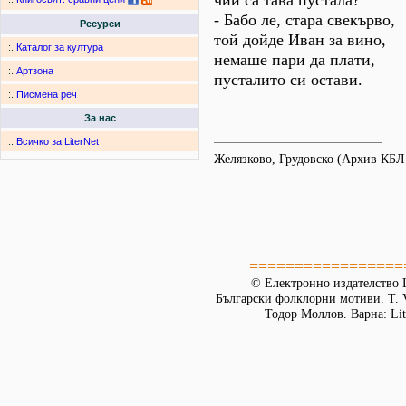
чии са тава пустала?
- Бабо ле, стара свекърво,
Ресурси
той дойде Иван за вино,
:.
Каталог за култура
немаше пари да плати,
:.
Артзона
пусталито си остави.
:.
Писмена реч
За нас
:.
Всичко за LiterNet
Желязково, Грудовско (Архив КБЛ
=================
© Електронно издателство L
Български фолклорни мотиви. Т. 
Тодор Моллов. Варна: Lit