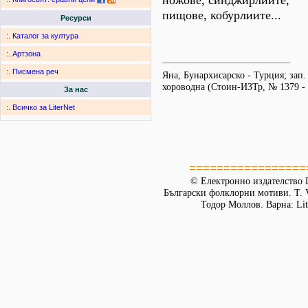
ножове, синджирлиите,
пищове, кобурлиите...
Ресурси
:.
Каталог за култура
:.
Артзона
:.
Писмена реч
Яна, Бунархисарско - Турция; зап.
хороводна (Стоин-ИЗТр, № 1379 - 
За нас
:.
Всичко за LiterNet
=================
© Електронно издателство L
Български фолклорни мотиви. Т. 
Тодор Моллов. Варна: Lit