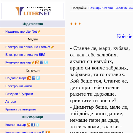
Настройки:
Разшири
Стесни
|
Уголеми
Ум
* * *
Издателство
:.
Издателство LiterNet
Кой бе
Медии
:.
Електронно списание LiterNet
- Станче ле, мари, хубава,
от как тебе залюбих,
:.
Електронно списание БЕЛ
акълът си изгубих,
:.
Културни новини
врано си конче забравих,
Каталози
забравих, та го оставих.
:.
По дати
:
март
Кой беше тоя, Станче ле,
дето при тебе стоеше,
:.
Електронни книги
ръките ти държяше,
:.
Раздели / Рубрики
гривните ти виеше?
:.
Автори
- Димитър беше, мале ле,
:.
Критика за авторите
той дойде вино да пие,
Книжарници
немаше пари да даде,
:.
Книжен пазар
та си заложи, заложи -
:.
Книгосвят: сравни цени