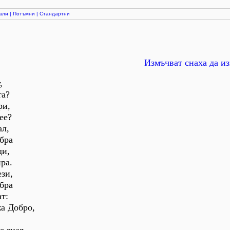
али
|
Потъмни
|
Стандартни
Измъчват снаха да и
,
та?
ри,
ее?
ал,
бра
ди,
ра.
ези,
бра
ат:
жа Добро,