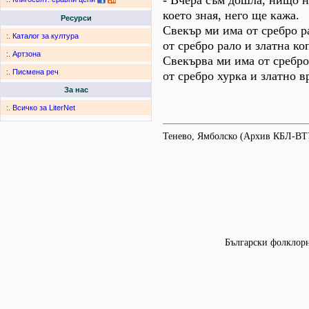
- Вчера съм дошла, нищо н
което зная, него ще кажа.
Ресурси
Свекър ми има от сребро р
:.
Каталог за култура
от сребро рало и златна ко
:.
Артзона
Свекърва ми има от сребро
:.
Писмена реч
от сребро хурка и златно в
За нас
:.
Всичко за LiterNet
Тенево, Ямболско (Архив КБЛ-ВТ
Български фолклорни