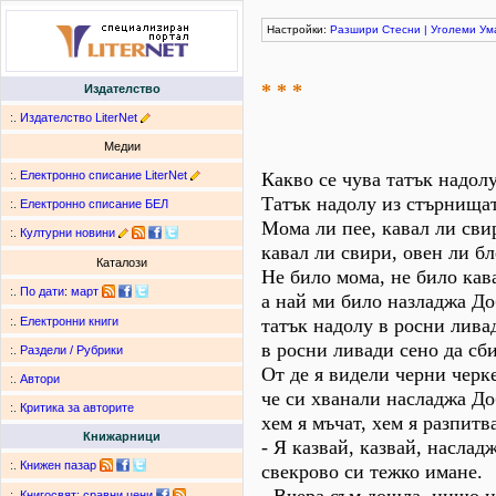
Настройки:
Разшири
Стесни
|
Уголеми
Ум
* * *
Издателство
:.
Издателство LiterNet
Медии
:.
Електронно списание LiterNet
Какво се чува татък надолу
Татък надолу из стърнища
:.
Електронно списание БЕЛ
Мома ли пее, кавал ли сви
:.
Културни новини
кавал ли свири, овен ли бл
Каталози
Не било мома, не било кав
:.
По дати
:
март
а най ми било назладжа До
татък надолу в росни лива
:.
Електронни книги
в росни ливади сено да сби
:.
Раздели / Рубрики
От де я видели черни черк
:.
Автори
че си хванали насладжа До
:.
Критика за авторите
хем я мъчат, хем я разпитв
Книжарници
- Я казвай, казвай, наслад
:.
Книжен пазар
свекрово си тежко имане.
:.
Книгосвят: сравни цени