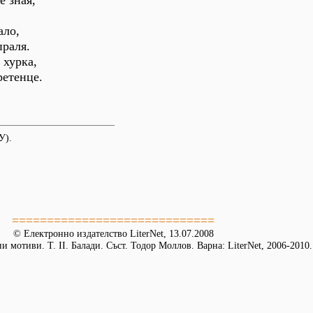
е зная,
ало,
праля.
 хурка,
ретенце.
У).
=============================
© Електронно издателство LiterNet, 13.07.2008
 мотиви. Т. II. Балади. Съст. Тодор Моллов. Варна: LiterNet, 2006-2010.