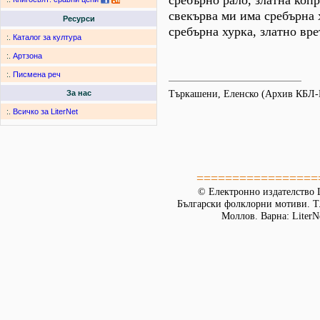
сребърно рало, златна копр
свекърва ми има сребърна 
Ресурси
сребърна хурка, златно вре
:.
Каталог за култура
:.
Артзона
:.
Писмена реч
Търкашени, Еленско (Архив КБЛ-
За нас
:.
Всичко за LiterNet
=================
© Електронно издателство L
Български фолклорни мотиви. Т. 
Моллов. Варна: LiterN