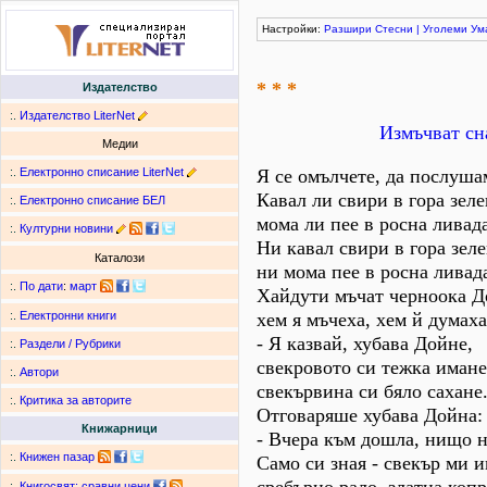
Настройки:
Разшири
Стесни
|
Уголеми
Ум
* * *
Издателство
:.
Издателство LiterNet
Измъчват сн
Медии
:.
Електронно списание LiterNet
Я се омълчете, да послуша
Кавал ли свири в гора зеле
:.
Електронно списание БЕЛ
мома ли пее в росна ливада
:.
Културни новини
Ни кавал свири в гора зеле
Каталози
ни мома пее в росна ливад
:.
По дати
:
март
Хайдути мъчат черноока Д
хем я мъчеха, хем й думаха
:.
Електронни книги
- Я казвай, хубава Дойне,
:.
Раздели / Рубрики
свекровото си тежка имане
:.
Автори
свекървина си бяло сахане
:.
Критика за авторите
Отговаряше хубава Дойна:
Книжарници
- Вчера към дошла, нищо н
:.
Книжен пазар
Само си зная - свекър ми 
:.
Книгосвят: сравни цени