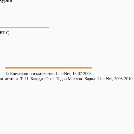
хурка
-ВТУ).
=============================
© Електронно издателство LiterNet, 13.07.2008
 мотиви. Т. II. Балади. Съст. Тодор Моллов. Варна: LiterNet, 2006-2010.