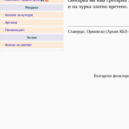
свекърва ми има сребърна 
и на хурка златно вретено.
Ресурси
:.
Каталог за култура
:.
Артзона
:.
Писмена реч
Ставерци, Оряховско (Архив КБЛ
За нас
:.
Всичко за LiterNet
Български фолклорни