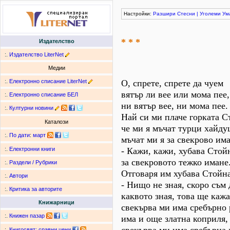
Настройки:
Разшири
Стесни
|
Уголеми
Ум
* * *
Издателство
:.
Издателство LiterNet
Медии
:.
Електронно списание LiterNet
О, спрете, спрете да чуем
вятър ли вее или мома пее,
:.
Електронно списание БЕЛ
ни вятър вее, ни мома пее.
:.
Културни новини
Най си ми плаче горката С
Каталози
че ми я мъчат турци хайду
:.
По дати
:
март
мъчат ми я за свекрово има
- Кажи, кажи, хубава Стой
:.
Електронни книги
за свекровото тежко имане
:.
Раздели / Рубрики
Отговаря им хубава Стойна
:.
Автори
- Нищо не зная, скоро съм
:.
Критика за авторите
каквото зная, това ще кажа
Книжарници
свекърва ми има сребърно 
:.
Книжен пазар
има и още златна коприля,
:.
Книгосвят: сравни цени