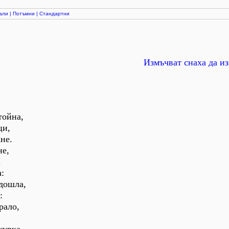
али
|
Потъмни
|
Стандартни
Измъчват снаха да и
тойна,
ци,
не.
не,
.
:
 дошла,
:
рало,