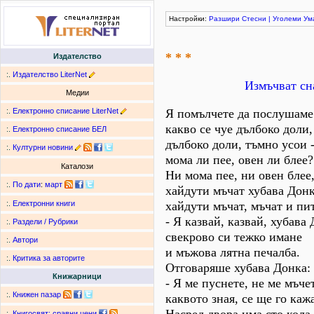
Настройки:
Разшири
Стесни
|
Уголеми
Ум
* * *
Издателство
:.
Издателство LiterNet
Измъчват сн
Медии
:.
Електронно списание LiterNet
Я помълчете да послушаме
какво се чуе дълбоко доли,
:.
Електронно списание БЕЛ
дълбоко доли, тъмно усои 
:.
Културни новини
мома ли пее, овен ли блее?
Каталози
Ни мома пее, ни овен блее
:.
По дати
:
март
хайдути мъчат хубава Донк
хайдути мъчат, мъчат и пит
:.
Електронни книги
- Я казвай, казвай, хубава 
:.
Раздели / Рубрики
свекрово си тежко имане
:.
Автори
и мъжова лятна печалба.
:.
Критика за авторите
Отговаряше хубава Донка:
Книжарници
- Я ме пуснете, не ме мъче
:.
Книжен пазар
каквото зная, се ще го каж
:.
Книгосвят: сравни цени