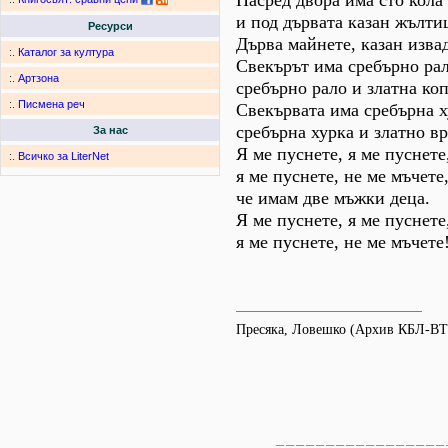
Насред двора има сто кола
и под дървата казан жълти
Ресурси
Дърва майнете, казан извад
:.
Каталог за култура
Свекърът има сребърно рал
:.
Артзона
сребърно рало и златна коп
:.
Писмена реч
Свекървата има сребърна х
сребърна хурка и златно вр
За нас
Я ме пуснете, я ме пуснете
:.
Всичко за LiterNet
я ме пуснете, не ме мъчете
че имам две мъжки деца.
Я ме пуснете, я ме пуснете
я ме пуснете, не ме мъчете
Пресяка, Ловешко (Архив КБЛ-ВТ
=================