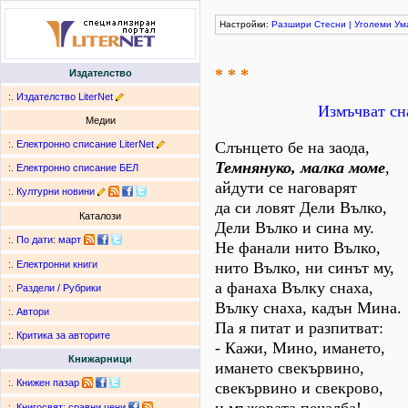
Настройки:
Разшири
Стесни
|
Уголеми
Ум
* * *
Издателство
:.
Издателство LiterNet
Измъчват сн
Медии
:.
Електронно списание LiterNet
Слънцето бе на заода,
Темнянуко, малка моме
,
:.
Електронно списание БЕЛ
айдути се наговарят
:.
Културни новини
да си ловят Дели Вълко,
Каталози
Дели Вълко и сина му.
:.
По дати
:
март
Не фанали нито Вълко,
нито Вълко, ни синът му,
:.
Електронни книги
а фанаха Вълку снаха,
:.
Раздели / Рубрики
Вълку снаха, кадън Мина.
:.
Автори
Па я питат и разпитват:
:.
Критика за авторите
- Кажи, Мино, имането,
Книжарници
имането свекървино,
:.
Книжен пазар
свекървино и свекрово,
:.
Книгосвят: сравни цени