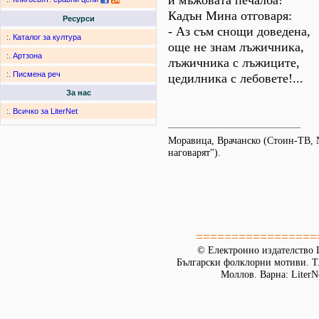
и мъжовата печалба!
Кадън Мина отговаря:
Ресурси
- Аз съм снощи доведена,
:.
Каталог за култура
още не знам лъжичника,
:.
Артзона
лъжичника с лъжиците,
:.
Писмена реч
цедилника с лебовете!...
За нас
:.
Всичко за LiterNet
Моравица, Врачанско (Стоин-ТВ, 
наговарят").
=================
© Електронно издателство L
Български фолклорни мотиви. Т. 
Моллов. Варна: LiterN