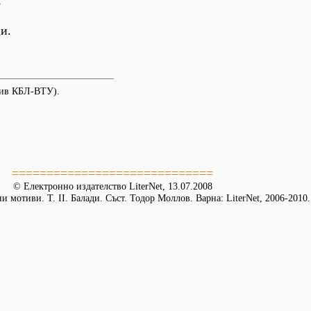
,
и.
хив КБЛ-ВТУ).
=============================
© Електронно издателство LiterNet, 13.07.2008
 мотиви. Т. II. Балади. Съст. Тодор Моллов. Варна: LiterNet, 2006-2010.