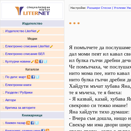
Настройки:
Разшири
Стесни
|
Уголеми
Ум
* * *
Издателство
:.
Издателство LiterNet
Медии
:.
Електронно списание LiterNet
Я помълчете да послушаме
дал моми пеят ил кавал св
:.
Електронно списание БЕЛ
ил булка гълчи дребни деч
:.
Културни новини
Че помълчаха, че послушах
Каталози
нито мома пее, нито кавал
:.
По дати
:
март
нито булка гълчи дребни д
Хайдути мъчат хубава Яна
:.
Електронни книги
те я мъчеха, те я биеха:
:.
Раздели / Рубрики
- Я казвай, казай, хубава Я
:.
Автори
свекрово си тежко имане!
:.
Критика за авторите
Яна хайдути тихо думаше:
Книжарници
- Вчера съм дошла, нищо н
:.
Книжен пазар
Свекър ми има двори широ
:.
Книгосвят: сравни цени