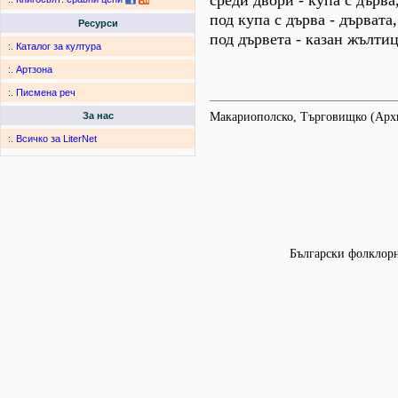
среди двори - купа с дърва
под купа с дърва - дървата,
Ресурси
под дървета - казан жълтиц
:.
Каталог за култура
:.
Артзона
:.
Писмена реч
Макариополско, Търговищко (Ар
За нас
:.
Всичко за LiterNet
Български фолклорни