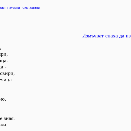
али
|
Потъмни
|
Стандартни
Измъчват снаха да и
,
ири,
ица.
а -
 свири,
ечица.
,
но,
е зная.
ки,