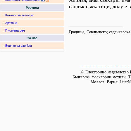
Аз зная, зная свекърът има
сандък с жълтици, долу е в
Ресурси
:.
Каталог за култура
:.
Артзона
:.
Писмена реч
Градище, Севлиевско; седенкарск
За нас
:.
Всичко за LiterNet
=================
© Електронно издателство L
Български фолклорни мотиви. Т. 
Моллов. Варна: LiterN