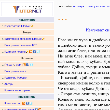
Настройки:
Разшири
Стесни
|
Уголеми
Ум
* * *
Издателство
:.
Издателство LiterNet
Измъчват сн
Медии
:.
Електронно списание LiterNet
Глас ми се чува в дълбоко 
в дълбоко доле, в тъмно ус
:.
Електронно списание БЕЛ
дали агне блее, или мома п
:.
Културни новини
Ни агне блее, най мома пла
Каталози
най мома плаче, хубава До
:.
По дати
:
март
хубава Дойна, турци я мъча
Като я мъчат и я разпитват
:.
Електронни книги
- Я казвай, Дойне, свекров
:.
Раздели / Рубрики
свекрово имане колко е го
:.
Автори
Че отговаря хубава Дойна:
:.
Критика за авторите
- Скоро съм отишла, нищо 
Книжарници
Колкото зная, толкова ще 
:.
Книжен пазар
само ме оставете, не ме мъ
:.
Книгосвят: сравни цени