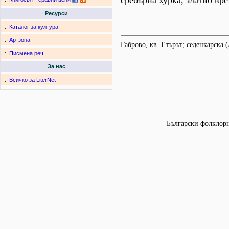
сребърна хурка, златно вре
Ресурси
:.
Каталог за култура
:.
Артзона
Габрово, кв. Етърът; седенкарска
:.
Писмена реч
За нас
:.
Всичко за LiterNet
Български фолклорни