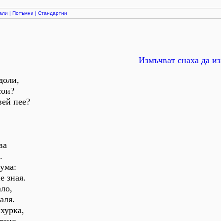
али
|
Потъмни
|
Стандартни
Измъчват снаха да и
доли,
сои?
вей пее?
ва
.
дума:
е зная.
ло,
аля.
хурка,