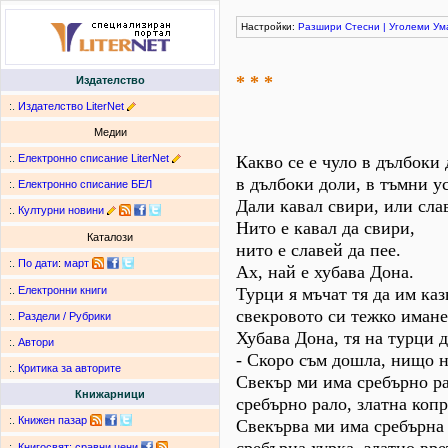
Настройки:
Разшири
Стесни
|
Уголеми
Ум
* * *
Издателство
:.
Издателство LiterNet
Медии
:.
Електронно списание LiterNet
Какво се е чуло в дълбоки 
в дълбоки доли, в тъмни у
:.
Електронно списание БЕЛ
Дали кавал свири, или сла
:.
Културни новини
Нито е кавал да свири,
Каталози
нито е славей да пее.
:.
По дати
:
март
Ах, най е хубава Дона.
Турци я мъчат тя да им каз
:.
Електронни книги
свекровото си тежко имане
:.
Раздели / Рубрики
Хубава Дона, тя на турци 
:.
Автори
- Скоро съм дошла, нищо н
:.
Критика за авторите
Свекър ми има сребърно ра
Книжарници
сребърно рало, златна копр
:.
Книжен пазар
Свекърва ми има сребърна 
:.
Книгосвят: сравни цени