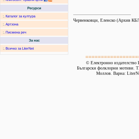
Ресурси
:.
Каталог за култура
Червенковци, Еленско (Архив КБ
:.
Артзона
:.
Писмена реч
За нас
:.
Всичко за LiterNet
=================
© Електронно издателство L
Български фолклорни мотиви. Т. 
Моллов. Варна: LiterN