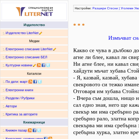
Настройки:
Разшири
Стесни
|
Уголеми
Ум
* * *
Издателство
:.
Издателство LiterNet
Измъчват сн
Медии
:.
Електронно списание LiterNet
Какво се чува в дълбоко до
агне ли блее, кавал ли сви
:.
Електронно списание БЕЛ
Ни агне блее, ни кавал сви
:.
Културни новини
хайдути мъчат хубава Стой
Каталози
- Я, казвай, казвай, хубава
:.
По дати
:
март
свекровото си тежко имане
Отговаря им хубава Стойна
:.
Електронни книги
- Вчера съм дошла, нищо н
:.
Раздели / Рубрики
сал едно зная, него ще каж
:.
Автори
свекър ми има сребърно ра
:.
Критика за авторите
сребърно рало, златна копр
Книжарници
свекърва ми има сребърна 
:.
Книжен пазар
сребърна хурка, златно вре
:.
Книгосвят: сравни цени