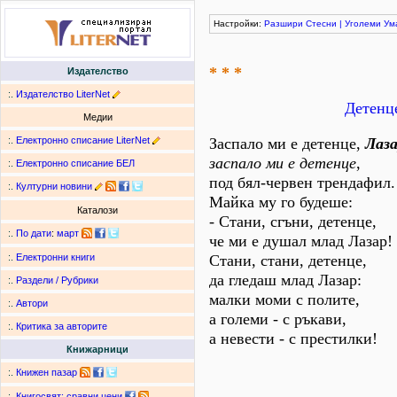
Настройки:
Разшири
Стесни
|
Уголеми
Ум
* * *
Издателство
:.
Издателство LiterNet
Детенце
Медии
:.
Електронно списание LiterNet
Заспало ми е детенце,
Лаза
заспало ми е детенце
,
:.
Електронно списание БЕЛ
под бял-червен трендафил.
:.
Културни новини
Майка му го будеше:
Каталози
- Стани, сгъни, детенце,
:.
По дати
:
март
че ми е душал млад Лазар!
Стани, стани, детенце,
:.
Електронни книги
да гледаш млад Лазар:
:.
Раздели / Рубрики
малки моми с полите,
:.
Автори
а големи - с ръкави,
:.
Критика за авторите
а невести - с престилки!
Книжарници
:.
Книжен пазар
:.
Книгосвят: сравни цени