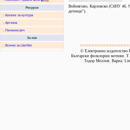
Войнягово, Карловско (СбНУ 46, №
Ресурси
детенце").
:.
Каталог за култура
:.
Артзона
:.
Писмена реч
За нас
=================
:.
Всичко за LiterNet
© Електронно издателство L
Български фолклорни мотиви. Т. 
Тодор Моллов. Варна: Lit