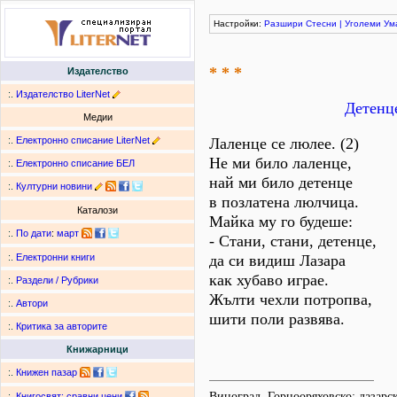
Настройки:
Разшири
Стесни
|
Уголеми
Ум
* * *
Издателство
:.
Издателство LiterNet
Детенце
Медии
:.
Електронно списание LiterNet
Лаленце се люлее. (2)
Не ми било лаленце,
:.
Електронно списание БЕЛ
най ми било детенце
:.
Културни новини
в позлатена люлчица.
Каталози
Майка му го будеше:
:.
По дати
:
март
- Стани, стани, детенце,
да си видиш Лазара
:.
Електронни книги
как хубаво играе.
:.
Раздели / Рубрики
Жълти чехли потропва,
:.
Автори
шити поли развява.
:.
Критика за авторите
Книжарници
:.
Книжен пазар
Виноград, Горнооряховско; лазар
:.
Книгосвят: сравни цени