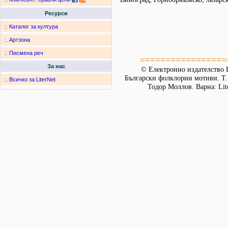
Ресурси
:.
Каталог за култура
:.
Артзона
:.
Писмена реч
=================
За нас
© Електронно издателство L
Български фолклорни мотиви. Т. 
:.
Всичко за LiterNet
Тодор Моллов. Варна: Lit