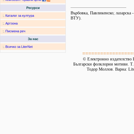
Ресурси
Върбовка, Павликенско; лазарска 
:.
Каталог за култура
ВТУ).
:.
Артзона
:.
Писмена реч
За нас
:.
Всичко за LiterNet
=================
© Електронно издателство L
Български фолклорни мотиви. Т. 
Тодор Моллов. Варна: Lit