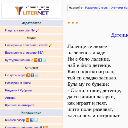
Настройки:
Разшири
Стесни
|
Уголеми
Ум
* * *
Издателство
:.
Издателство LiterNet
Детенце
Медии
:.
Електронно списание LiterNet
Лаленце се люлее
на зелено ливаде.
:.
Електронно списание БЕЛ
Ни е било лаленце,
:.
Културни новини
най е било детенце.
Каталози
Както кротко играло,
:.
По дати
:
март
тъй си сладко заспало.
Буля му го будеше:
:.
Електронни книги
- Стани, стани, детенце,
:.
Раздели / Рубрики
да си видиш лазарки,
:.
Автори
как играят и пеят,
:.
Критика за авторите
шити поли развяват,
Книжарници
жълти чехли потропват.
:.
Книжен пазар
:.
Книгосвят: сравни цени