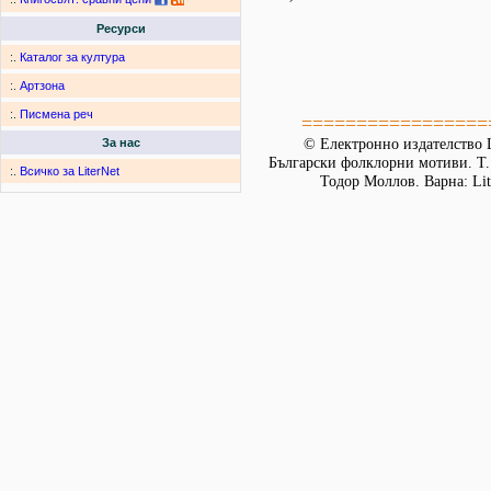
Ресурси
:.
Каталог за култура
:.
Артзона
:.
Писмена реч
=================
© Електронно издателство L
За нас
Български фолклорни мотиви. Т. 
:.
Всичко за LiterNet
Тодор Моллов. Варна: Lit