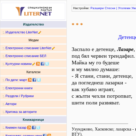
Настройки:
Разшири
Стесни
|
Уголеми
Ум
* * *
Издателство
:.
Издателство LiterNet
Детенце
Медии
:.
Електронно списание LiterNet
Заспало е детенце,
Лазаре
,
под бял червен трендафил.
:.
Електронно списание БЕЛ
Майка му го будеше
:.
Културни новини
и му милно думаше:
Каталози
- Я стани, стани, детенце,
:.
По дати
:
март
да погледнеш лазарки -
как хубаво играят,
:.
Електронни книги
с жълти чехли потропват,
:.
Раздели / Рубрики
шити поли развяват.
:.
Автори
:.
Критика за авторите
Книжарници
:.
Книжен пазар
Узунджово, Хасковско; лазарска -
ВТУ).
:.
Книгосвят: сравни цени