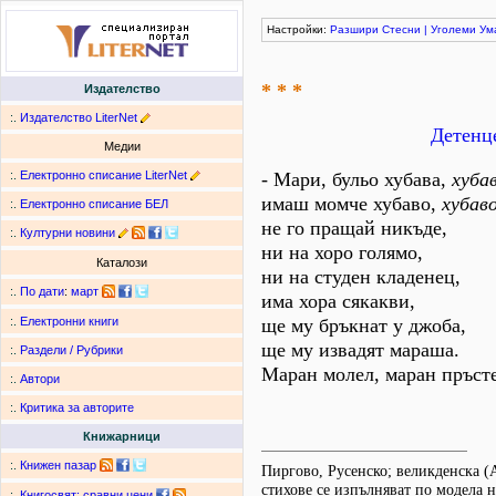
Настройки:
Разшири
Стесни
|
Уголеми
Ум
* * *
Издателство
:.
Издателство LiterNet
Детенце
Медии
:.
Електронно списание LiterNet
- Мари, бульо хубава,
хуба
имаш момче хубаво,
хубав
:.
Електронно списание БЕЛ
не го пращай никъде,
:.
Културни новини
ни на хоро голямо,
Каталози
ни на студен кладенец,
:.
По дати
:
март
има хора сякакви,
ще му бръкнат у джоба,
:.
Електронни книги
ще му извадят мараша.
:.
Раздели / Рубрики
Маран молел, маран пръсте
:.
Автори
:.
Критика за авторите
Книжарници
:.
Книжен пазар
Пиргово, Русенско; великденска 
стихове се изпълняват по модела н
:.
Книгосвят: сравни цени