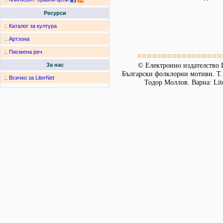
Ресурси
:.
Каталог за култура
:.
Артзона
:.
Писмена реч
=================
© Електронно издателство L
За нас
Български фолклорни мотиви. Т. 
:.
Всичко за LiterNet
Тодор Моллов. Варна: Lit