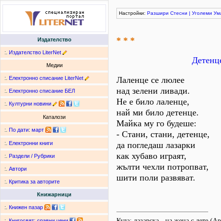
Настройки:
Разшири
Стесни
|
Уголеми
Ум
* * *
Издателство
:.
Издателство LiterNet
Детенце
Медии
:.
Електронно списание LiterNet
Лаленце се люлее
над зелени ливади.
:.
Електронно списание БЕЛ
Не е било лаленце,
:.
Културни новини
най ми било детенце.
Каталози
Майка му го будеше:
:.
По дати
:
март
- Стани, стани, детенце,
да погледаш лазарки
:.
Електронни книги
как хубаво играят,
:.
Раздели / Рубрики
жълти чехли потропват,
:.
Автори
шити поли развяват.
:.
Критика за авторите
Книжарници
:.
Книжен пазар
Кула; лазарска - на жена с дете (
:.
Книгосвят: сравни цени