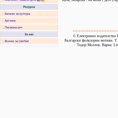
Ресурси
:.
Каталог за култура
:.
Артзона
:.
Писмена реч
=================
За нас
© Електронно издателство L
Български фолклорни мотиви. Т. 
:.
Всичко за LiterNet
Тодор Моллов. Варна: Lit