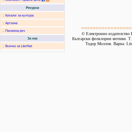
Ресурси
:.
Каталог за култура
:.
Артзона
=================
:.
Писмена реч
© Електронно издателство L
Български фолклорни мотиви. Т. 
За нас
Тодор Моллов. Варна: Lit
:.
Всичко за LiterNet