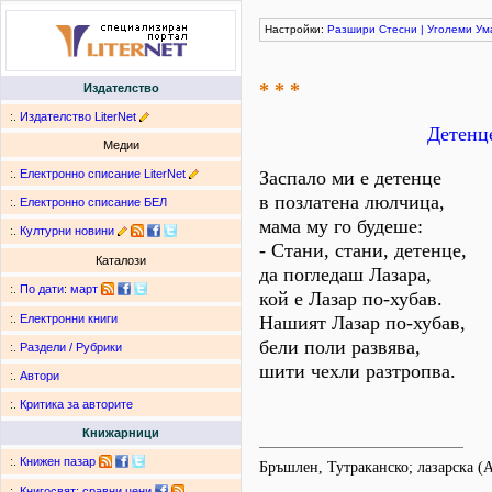
Настройки:
Разшири
Стесни
|
Уголеми
Ум
* * *
Издателство
:.
Издателство LiterNet
Детенце
Медии
:.
Електронно списание LiterNet
Заспало ми е детенце
в позлатена люлчица,
:.
Електронно списание БЕЛ
мама му го будеше:
:.
Културни новини
- Стани, стани, детенце,
Каталози
да погледаш Лазара,
:.
По дати
:
март
кой е Лазар по-хубав.
Нашият Лазар по-хубав,
:.
Електронни книги
бели поли развява,
:.
Раздели / Рубрики
шити чехли разтропва.
:.
Автори
:.
Критика за авторите
Книжарници
:.
Книжен пазар
Бръшлен, Тутраканско; лазарска 
:.
Книгосвят: сравни цени