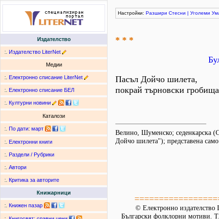
Настройки:
Разшири
Стесни
|
Уголеми
Ум
* * *
Издателство
:.
Издателство LiterNet
Бу
Медии
:.
Електронно списание LiterNet
Пасъл Дойчо шилета,
покрай търновски гробища.
:.
Електронно списание БЕЛ
:.
Културни новини
Каталози
:.
По дати
:
март
Велино, Шуменско; седенкарска (С
Дойчо шилета"); представена само 
:.
Електронни книги
:.
Раздели / Рубрики
:.
Автори
:.
Критика за авторите
Книжарници
=================
:.
Книжен пазар
© Електронно издателство L
Български фолклорни мотиви. Т. 
:.
Книгосвят: сравни цени