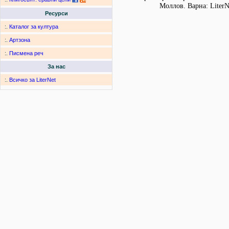
Моллов. Варна: LiterN
Ресурси
:.
Каталог за култура
:.
Артзона
:.
Писмена реч
За нас
:.
Всичко за LiterNet