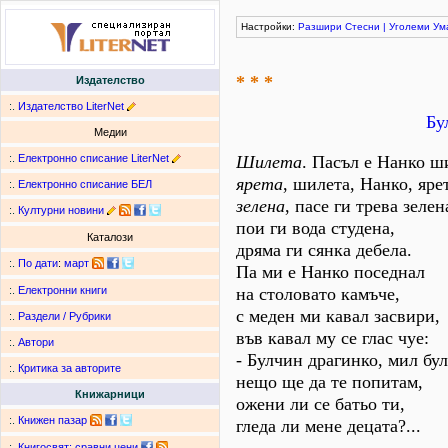
Настройки:
Разшири
Стесни
|
Уголеми
Ум
* * *
Издателство
:.
Издателство LiterNet
Бу
Медии
:.
Електронно списание LiterNet
Шилета
. Пасъл е Нанко ш
ярета
, шилета, Нанко, яре
:.
Електронно списание БЕЛ
зелена
, пасе ги трева зелен
:.
Културни новини
пои ги вода студена,
Каталози
дряма ги сянка дебела.
:.
По дати
:
март
Па ми е Нанко поседнал
на столовато камъче,
:.
Електронни книги
с меден ми кавал засвири,
:.
Раздели / Рубрики
във кавал му се глас чуе:
:.
Автори
- Булчин драгинко, мил бу
:.
Критика за авторите
нещо ще да те попитам,
Книжарници
ожени ли се батьо ти,
:.
Книжен пазар
гледа ли мене децата?...
:.
Книгосвят: сравни цени