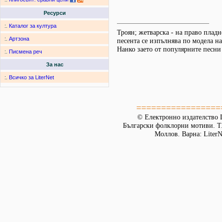
Ресурси
:.
Каталог за култура
Троян; жетварска - на право плад
:.
Артзона
песента се изпълнява по модела на
Нанко заето от популярните песни
:.
Писмена реч
За нас
:.
Всичко за LiterNet
=================
© Електронно издателство L
Български фолклорни мотиви. Т. 
Моллов. Варна: LiterN