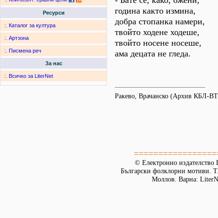
- Бате се, како, ожени,
година както измина,
Ресурси
добра стопанка намери,
:.
Каталог за култура
твойто ходене ходеше,
:.
Артзона
твойто носене носеше,
:.
Писмена реч
ама децата не гледа.
За нас
:.
Всичко за LiterNet
Ракево, Врачанско (Архив КБЛ-ВТ
=================
© Електронно издателство L
Български фолклорни мотиви. Т. 
Моллов. Варна: LiterN