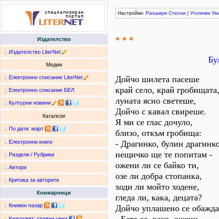
Настройки:
Разшири
Стесни
|
Уголеми
Ум
* * *
Издателство
:.
Издателство LiterNet
Бу
Медии
:.
Електронно списание LiterNet
Дойчо шилета пасеше
край село, край гробищата
:.
Електронно списание БЕЛ
луната ясно светеше,
:.
Културни новини
Дойчо с кавал свиреше.
Каталози
Я ми се глас дочуло,
:.
По дати
:
март
близо, откъм гробища:
- Драгинко, булин драгинко
:.
Електронни книги
нещичко ще те попитам -
:.
Раздели / Рубрики
ожени ли се байко ти,
:.
Автори
озе ли добра стопанка,
:.
Критика за авторите
ходи ли мойто ходене,
Книжарници
гледа ли, кака, децата?
:.
Книжен пазар
Дойчо уплашено се обажда
:.
Книгосвят: сравни цени