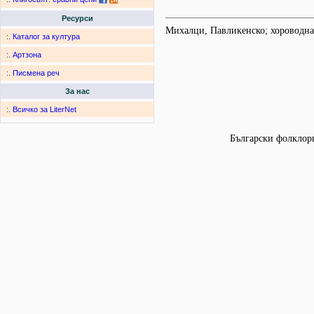
Ресурси
Михалци, Павликенско; хороводна
:.
Каталог за култура
:.
Артзона
:.
Писмена реч
За нас
:.
Всичко за LiterNet
Български фолклорн