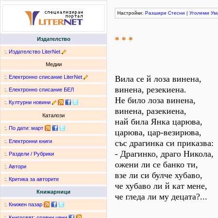
Настройки:
Разшири
Стесни
|
Уголеми
Ум
* * *
Издателство
:.
Издателство LiterNet
Медии
:.
Електронно списание LiterNet
Вила се й лоза винена,
винена, резекиена.
:.
Електронно списание БЕЛ
Не било лоза винена,
:.
Културни новини
винена, разекиена,
Каталози
най била Янка царюва,
:.
По дати
:
март
царюва, цар-везирюва,
със драгинка си приказва:
:.
Електронни книги
- Драгинко, драго Никола,
:.
Раздели / Рубрики
ожени ли се банко ти,
:.
Автори
взе ли си булче хубаво,
:.
Критика за авторите
че хубаво ли й кат мене,
Книжарници
че гледа ли му децата?...
:.
Книжен пазар
:.
Книгосвят: сравни цени