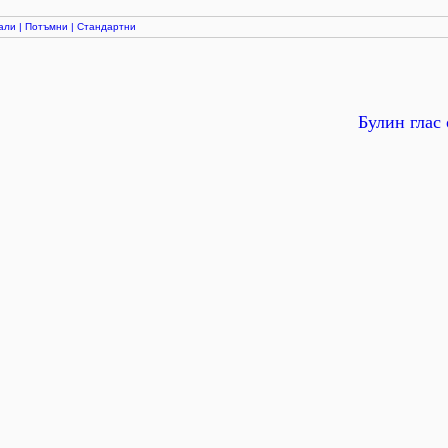
али
|
Потъмни
|
Стандартни
Булин глас 