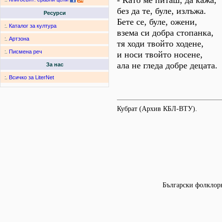
- Като ме питаш, да кажа,
без да те, буле, излъжа.
Ресурси
Бете се, буле, ожени,
:.
Каталог за култура
взема си добра стопанка,
:.
Артзона
тя ходи твойто ходене,
:.
Писмена реч
и носи твойто носене,
ала не гледа добре децата.
За нас
:.
Всичко за LiterNet
Кубрат (Архив КБЛ-ВТУ).
Български фолклорн