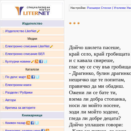
Настройки:
Разшири
Стесни
|
Уголеми
Ум
* * *
Издателство
:.
Издателство LiterNet
Медии
:.
Електронно списание LiterNet
Дойчо шилета пасеше,
край село, край гробищата
:.
Електронно списание БЕЛ
и с кавала свиреше,
:.
Културни новини
глас му се счу във гробища
Каталози
- Драгинко, булин драгинко
:.
По дати
:
март
нещичко ще те попитам,
правичко да ми обадиш.
:.
Електронни книги
Ожени ли се бате ти,
:.
Раздели / Рубрики
взема ли добра стопанка,
:.
Автори
носи ли мойто носене,
:.
Критика за авторите
ходи ли мойто ходене,
Книжарници
гледа ли добре децата?
:.
Книжен пазар
Дойчо уплашен говори:
:.
Книгосвят: сравни цени