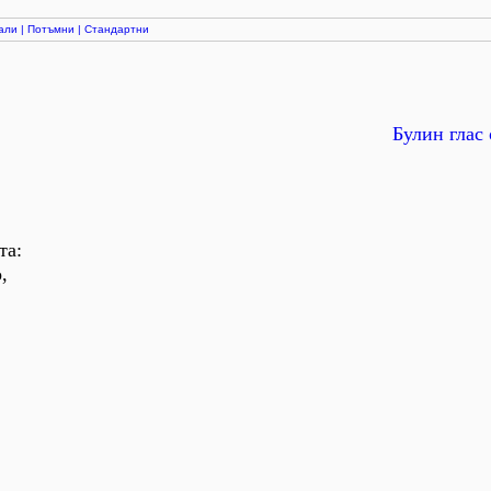
али
|
Потъмни
|
Стандартни
Булин глас 
та:
,