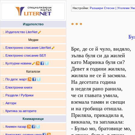
Настройки:
Разшири
Стесни
|
Уголеми
Ум
* * *
Издателство
:.
Издателство LiterNet
Бу
Медии
:.
Електронно списание LiterNet
Бре, де се й чуло, видяло,
зълва буля си да жилей
:.
Електронно списание БЕЛ
като Маринка буля си?
:.
Културни новини
Девет я години жиляла,
Каталози
жиляла не се й засмяла.
:.
По дати
:
март
На десетата година
в неделя рано ранила,
:.
Електронни книги
че си главата умила,
:.
Раздели / Рубрики
вземала тамян и свещи
:.
Автори
и на гробища отишла.
:.
Критика за авторите
Приляла, прикадила я,
Книжарници
викнала, та заплакала:
:.
Книжен пазар
- Бульо мо, братовице мо,
:.
Книгосвят: сравни цени