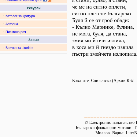
я стани, бульо, я стани,
че ме на ситно оплети,
Ресурси
ситно плетене българско.
:.
Каталог за култура
Буля й се от гроб обади:
:.
Артзона
- Кълно Маринке, булина,
:.
Писмена реч
не мога, буля, да стана,
змия ми й очи изпила,
За нас
в коса ми й гнездо извила
:.
Всичко за LiterNet
пъстри змейчета излюпила.
Ковачите, Сливенско (Архив КБЛ
=================
© Електронно издателство L
Български фолклорни мотиви. Т. 
Моллов. Варна: LiterN