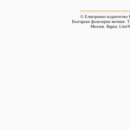
=================
© Електронно издателство L
Български фолклорни мотиви. Т. 
Моллов. Варна: LiterN