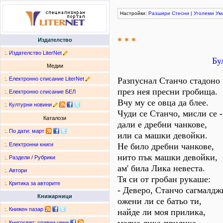
Настройки:
Разшири
Стесни
|
Уголеми
Ум
* * *
Издателство
:.
Издателство LiterNet
Бу
Медии
:.
Електронно списание LiterNet
Разпуснал Станчо стадоно
през нея пресни гробища.
:.
Електронно списание БЕЛ
Вчу му се овца да блее.
:.
Културни новини
Чуди се Станчо, мисли се -
Каталози
дали е дребни чанкове,
:.
По дати
:
март
или са машки девойки.
Не било дребни чанкове,
:.
Електронни книги
нито пък машки девойки,
:.
Раздели / Рубрики
ам' била Лика невеста.
:.
Автори
Тя си от гробан рукаше:
:.
Критика за авторите
- Деверо, Станчо сагмалдж
Книжарници
ожени ли се батьо ти,
:.
Книжен пазар
найде ли моя прилика,
:.
Книгосвят: сравни цени