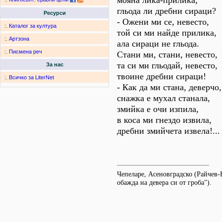
мояна лика-прилика,
гльода ли дребни сираци?
Ресурси
- Ожени ми се, невесто,
:.
Каталог за култура
той си ми найде прилика,
:.
Артзона
ала сираци не гльода.
:.
Писмена реч
Стани ми, стани, невесто,
та си ми гльодай, невесто,
За нас
твоине дребни сираци!
:.
Всичко за LiterNet
- Как да ми стана, деверчо,
снажка е мухал станала,
змийка е очи изпила,
в коса ми гнездо извила,
дребни змийчета извела!...
Чепеларе, Асеновградско (Райчев-
обажда на девера си от гроба").