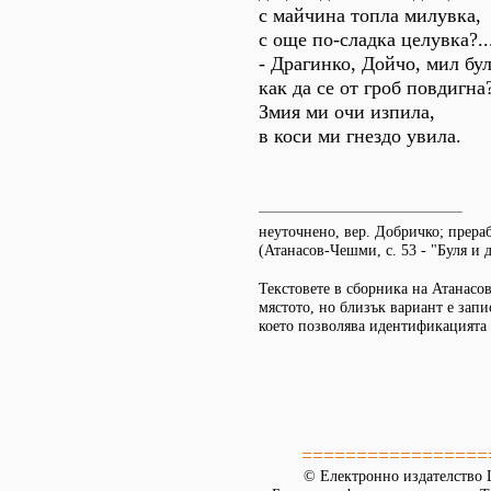
с майчина топла милувка,
с още по-сладка целувка?..
- Драгинко, Дойчо, мил бу
как да се от гроб повдигна
Змия ми очи изпила,
в коси ми гнездо увила.
неуточнено, вер. Добричко; прера
(Атанасов-Чешми, с. 53 - "Буля и 
Текстовете в сборника на Атанасов
мястото, но близък вариант е запи
което позволява идентификацията (б
=================
© Електронно издателство L