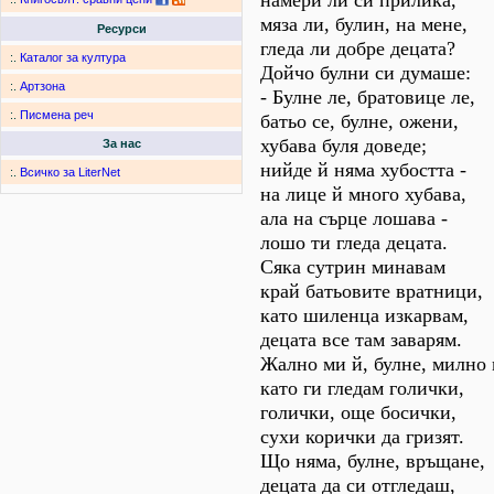
намери ли си прилика,
мяза ли, булин, на мене,
Ресурси
гледа ли добре децата?
:.
Каталог за култура
Дойчо булни си думаше:
:.
Артзона
- Булне ле, братовице ле,
:.
Писмена реч
батьо се, булне, ожени,
хубава буля доведе;
За нас
нийде й няма хубостта -
:.
Всичко за LiterNet
на лице й много хубава,
ала на сърце лошава -
лошо ти гледа децата.
Сяка сутрин минавам
край батьовите вратници,
като шиленца изкарвам,
децата все там заварям.
Жално ми й, булне, милно 
като ги гледам голички,
голички, още босички,
сухи корички да гризят.
Що няма, булне, връщане,
децата да си отгледаш,