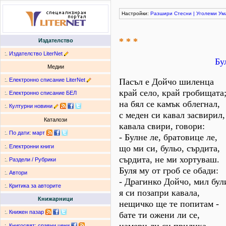
Настройки:
Разшири
Стесни
|
Уголеми
Ум
* * *
Издателство
:.
Издателство LiterNet
Бу
Медии
:.
Електронно списание LiterNet
Пасъл е Дойчо шиленца
край село, край гробищата
:.
Електронно списание БЕЛ
на бял се камък облегнал,
:.
Културни новини
с меден си кавал засвирил,
Каталози
кавала свири, говори:
:.
По дати
:
март
- Булне ле, братовице ле,
що ми си, бульо, сърдита,
:.
Електронни книги
сърдита, не ми хортуваш.
:.
Раздели / Рубрики
Буля му от гроб се обади:
:.
Автори
- Драгинко Дойчо, мил бул
:.
Критика за авторите
я си позапри кавала,
Книжарници
нещичко ще те попитам -
:.
Книжен пазар
бате ти ожени ли се,
:.
Книгосвят: сравни цени