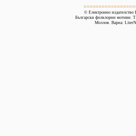
=================
© Електронно издателство L
Български фолклорни мотиви. Т. 
Моллов. Варна: LiterN