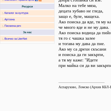
добра стопанка си взе.
Малко на тебе мяза,
Ресурси
децата хубаво не гледа,
:.
Каталог за култура
защо е, буле, мащеха.
:.
Артзона
Ако поиска да яде, тя му ка
:.
Писмена реч
че много яде и не му дава.
Ако поиска водица да пийн
За нас
тя го с чашка залее
:.
Всичко за LiterNet
и тогава му дава да пие.
Ако му са дрехи скъсани
и поиска да ги закърпи,
а тя му каже: "Идете
при майка си да ви закърп
Аспарухово, Ломско (Архив КБЛ-