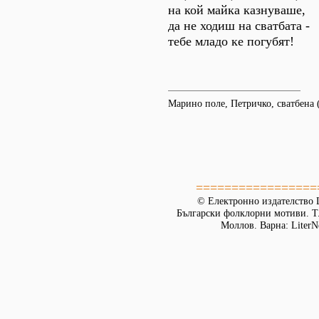
на кой майка казнуваше,
да не ходиш на сватбата -
тебе младо ке погубят!
Марино поле, Петричко, сватбена
=================
© Електронно издателство L
Български фолклорни мотиви. Т. 
Моллов. Варна: LiterN