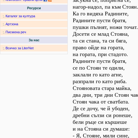
засукна се, попригна се,
нагор-надол, па към Стоян
Ресурси
Ка го видяха Радините,
:.
Каталог за култура
Радините пусти братя,
:.
Артзона
пушки пълнят, ножи точат.
:.
Писмена реч
Досети се млад Стояна,
та си стана, та си бяга,
За нас
право ойде на гората,
:.
Всичко за LiterNet
на гората, при стадото.
Радините пусти братя,
се по Стоян те одили,
заклали го като агне,
разпрали го като риба.
Стояновата стара майка,
два дни, три дни Стоян чак
Стоян чака от сватбата.
Де се дочу, че й убоден,
дребни сълзи си ронеше,
бели ръце си кършеше
и на Стояна си думаше:
- Я, Стояне, мили сине,