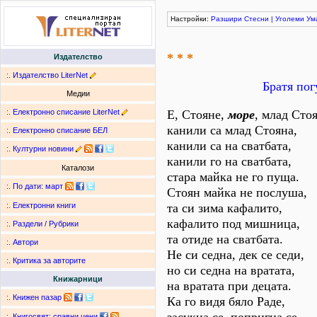
Настройки:
Разшири
Стесни
|
Уголеми
Ум
* * *
Издателство
:.
Издателство LiterNet
Братя пог
Медии
:.
Електронно списание LiterNet
Е, Стояне,
море
, млад Стоя
канили са млад Стояна,
:.
Електронно списание БЕЛ
канили са на сватбата,
:.
Културни новини
канили го на сватбата,
Каталози
стара майка не го пуща.
:.
По дати
:
март
Стоян майка не послуша,
та си зима кафалито,
:.
Електронни книги
кафалито под мишница,
:.
Раздели / Рубрики
та отиде на сватбата.
:.
Автори
Не си седна, дек се седи,
:.
Критика за авторите
но си седна на вратата,
Книжарници
на вратата при децата.
:.
Книжен пазар
Ка го видя бяло Раде,
:.
Книгосвят: сравни цени