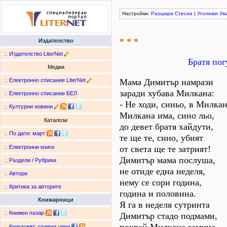
Настройки:
Разшири
Стесни
|
Уголеми
Ум
* * *
Издателство
:.
Издателство LiterNet
Братя пог
Медии
:.
Електронно списание LiterNet
Мама Димитър намрази
заради хубава Милкана:
:.
Електронно списание БЕЛ
- Не ходи, синьо, в Милкан
:.
Културни новини
Милкана има, сино льо,
Каталози
до девет братя хайдути,
:.
По дати
:
март
те ще те, сино, убият
от света ще те затрият!
:.
Електронни книги
Димитър мама послуша,
:.
Раздели / Рубрики
не отиде една неделя,
:.
Автори
нему се сори година,
:.
Критика за авторите
година и половина.
Книжарници
Я га в неделя сутринта
:.
Книжен пазар
Димитър стадо подмами,
:.
Книгосвят: сравни цени