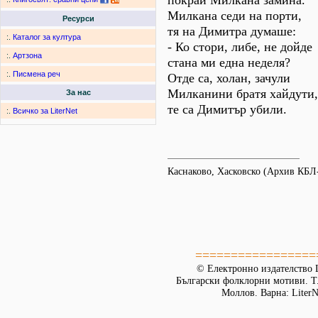
покрай Милкана замина.
Милкана седи на порти,
Ресурси
тя на Димитра думаше:
:.
Каталог за култура
- Ко стори, либе, не дойде
:.
Артзона
стана ми една неделя?
:.
Писмена реч
Отде са, холан, зачули
Милканини братя хайдути,
За нас
те са Димитър убили.
:.
Всичко за LiterNet
Каснаково, Хасковско (Архив КБЛ
=================
© Електронно издателство L
Български фолклорни мотиви. Т. 
Моллов. Варна: LiterN