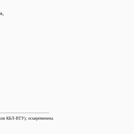
и,
,
хив КБЛ-ВТУ); осъвременена.