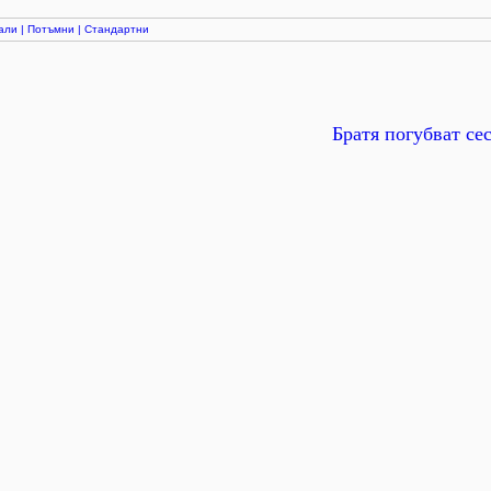
али
|
Потъмни
|
Стандартни
Братя погубват се