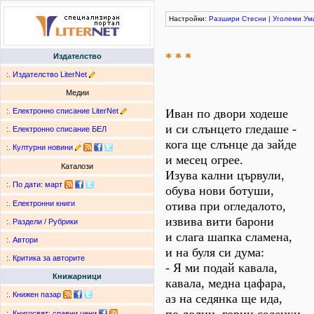
Настройки:
Разшири
Стесни
|
Уголеми
Ум
* * *
Издателство
:.
Издателство LiterNet
Медии
:.
Електронно списание LiterNet
Иван по двори ходеше
и си слънцето гледаше -
:.
Електронно списание БЕЛ
кога ще слънце да зайде
:.
Културни новини
и месец огрее.
Каталози
Изува кални цървули,
:.
По дати
:
март
обува нови ботуши,
отива при огледалото,
:.
Електронни книги
извива вити барони
:.
Раздели / Рубрики
и слага шапка сламена,
:.
Автори
и на буля си дума:
:.
Критика за авторите
- Я ми подай кавала,
Книжарници
кавала, медна цафара,
:.
Книжен пазар
аз на седянка ще ида,
:.
Книгосвят: сравни цени