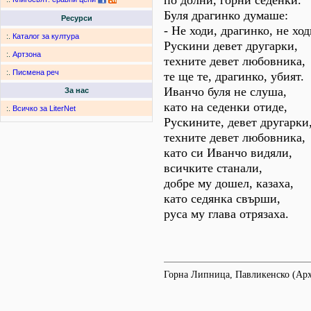
по долни, горни седенки.
Буля драгинко думаше:
Ресурси
- Не ходи, драгинко, не ход
:.
Каталог за култура
Рускини девет другарки,
:.
Артзона
техните девет любовника,
:.
Писмена реч
те ще те, драгинко, убият.
Иванчо буля не слуша,
За нас
като на седенки отиде,
:.
Всичко за LiterNet
Рускините, девет другарки
техните девет любовника,
като си Иванчо видяли,
всичките станали,
добре му дошел, казаха,
като седянка свърши,
руса му глава отрязаха.
Горна Липница, Павликенско (Ар