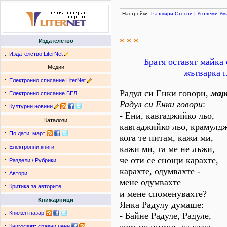
Настройки:
Разшири
Стесни
|
Уголеми
Ум
* * *
Издателство
:.
Издателство LiterNet
Братя оставят майка 
Медии
жътварка г
:.
Електронно списание LiterNet
Радул си Енки говори,
мар
:.
Електронно списание БЕЛ
Радул си Енки говори
:
:.
Културни новини
- Ени, кавгаджийко льо,
Каталози
кавгаджийко льо, крамулд
:.
По дати
:
март
кога те питам, кажи ми,
кажи ми, та ме не лъжи,
:.
Електронни книги
че оти се снощи карахте,
:.
Раздели / Рубрики
карахте, одумвахте -
:.
Автори
мене одумвахте
:.
Критика за авторите
и мене споменувахте?
Книжарници
Янка Радулу думаше:
:.
Книжен пазар
- Байне Радуле, Радуле,
:.
Книгосвят: сравни цени