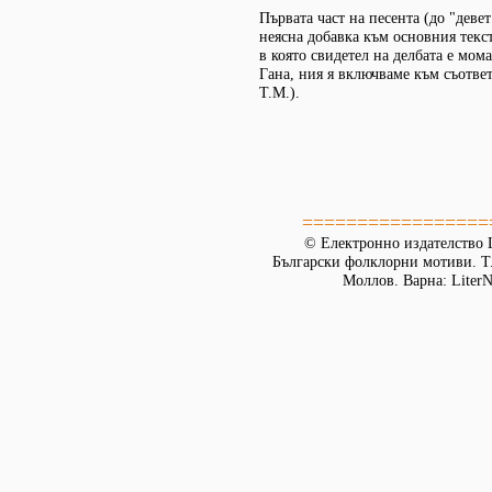
Първата част на песента (до "девет
неясна добавка към основния текст
в която свидетел на делбата е мома
Гана, ния я включваме към съответн
Т.М.).
=================
© Електронно издателство L
Български фолклорни мотиви. Т. 
Моллов. Варна: LiterN