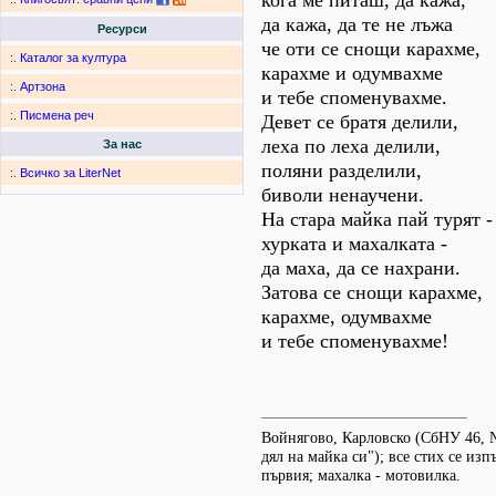
кога ме питаш, да кажа,
да кажа, да те не лъжа
Ресурси
че оти се снощи карахме,
:.
Каталог за култура
карахме и одумвахме
:.
Артзона
и тебе споменувахме.
:.
Писмена реч
Девет се братя делили,
леха по леха делили,
За нас
поляни разделили,
:.
Всичко за LiterNet
биволи ненаучени.
На стара майка пай турят -
хурката и махалката -
да маха, да се нахрани.
Затова се снощи карахме,
карахме, одумвахме
и тебе споменувахме!
Войнягово, Карловско (СбНУ 46, №
дял на майка си"); все стих се из
първия; махалка - мотовилка.